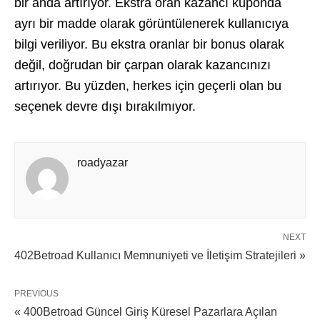
bir anda artırıyor. Ekstra oran kazancı kuponda
ayrı bir madde olarak görüntülenerek kullanıcıya
bilgi veriliyor. Bu ekstra oranlar bir bonus olarak
değil, doğrudan bir çarpan olarak kazancınızı
artırıyor. Bu yüzden, herkes için geçerli olan bu
seçenek devre dışı bırakılmıyor.
roadyazar
NEXT
402Betroad Kullanıcı Memnuniyeti ve İletişim Stratejileri »
PREVIOUS
« 400Betroad Güncel Giriş Küresel Pazarlara Açılan