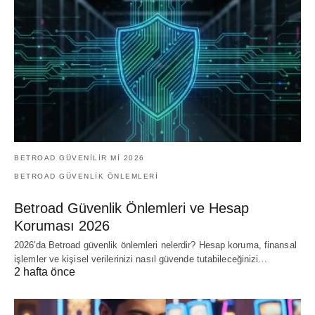
BETROAD GÜVENILIR MI 2026
BETROAD GÜVENLIK ÖNLEMLERI
Betroad Güvenlik Önlemleri ve Hesap
Koruması 2026
2026'da Betroad güvenlik önlemleri nelerdir? Hesap koruma, finansal
işlemler ve kişisel verilerinizi nasıl güvende tutabileceğinizi…
2 hafta önce