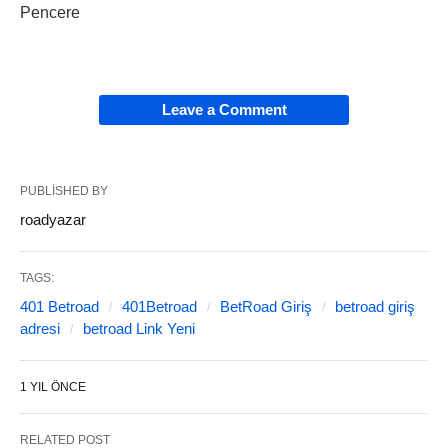
Pencere
Leave a Comment
PUBLISHED BY
roadyazar
TAGS:
401 Betroad
401Betroad
BetRoad Giriş
betroad giriş
adresi
betroad Link Yeni
1 YIL ÖNCE
RELATED POST