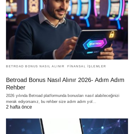
BETROAD BONUS NASIL ALINIR
FINANSAL İŞLEMLER
Betroad Bonus Nasıl Alınır 2026- Adım Adım
Rehber
2026 yılında Betroad platformunda bonusları nasıl alabileceğinizi
merak ediyorsanız, bu rehber size adım adım yol…
2 hafta önce