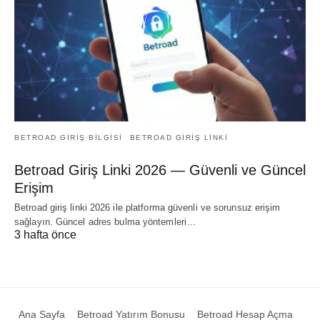
BETROAD GIRIŞ BILGISI
BETROAD GIRIŞ LINKI
Betroad Giriş Linki 2026 — Güvenli ve Güncel
Erişim
Betroad giriş linki 2026 ile platforma güvenli ve sorunsuz erişim
sağlayın. Güncel adres bulma yöntemleri…
3 hafta önce
Ana Sayfa
Betroad Yatırım Bonusu
Betroad Hesap Açma