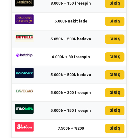
8.000₺ + 150 freespin
GİRİŞ
5.000₺ nakit iade
GİRİŞ
5.050₺ + 500₺ bedava
GİRİŞ
6.000₺ + 80 freespin
GİRİŞ
5.000₺ + 500₺ bedava
GİRİŞ
5.000₺ + 300 freespin
GİRİŞ
5.000₺ + 150 freespin
GİRİŞ
7.500₺ + %200
GİRİŞ