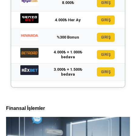
8.000₺
GİRİŞ
4.000₺ Her Ay
GİRİŞ
%300 Bonus
GİRİŞ
4.000₺ + 1.000₺
GİRİŞ
bedava
3.000₺ + 1.500₺
GİRİŞ
bedava
Finansal İşlemler