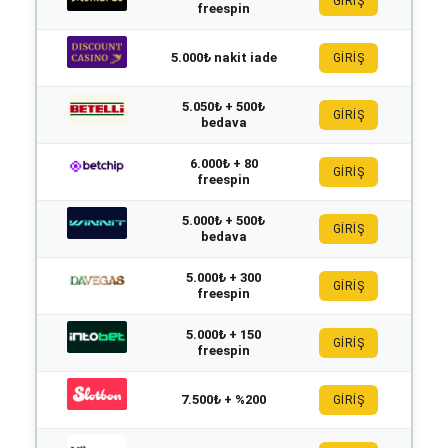
GİRİŞ
freespin
5.000₺ nakit iade
GİRİŞ
5.050₺ + 500₺
GİRİŞ
bedava
6.000₺ + 80
GİRİŞ
freespin
5.000₺ + 500₺
GİRİŞ
bedava
5.000₺ + 300
GİRİŞ
freespin
5.000₺ + 150
GİRİŞ
freespin
7.500₺ + %200
GİRİŞ