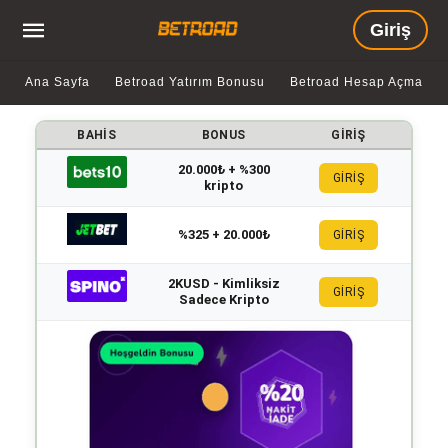
Giriş
Ana Sayfa
Betroad Yatırım Bonusu
Betroad Hesap Açma
BAHIS
BONUS
GIRIŞ
20.000₺ + %300
GİRİŞ
kripto
%325 + 20.000₺
GİRİŞ
2KUSD - Kimliksiz
GİRİŞ
Sadece Kripto