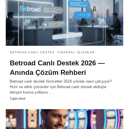
BETROAD CANLI DESTEK
FINANSAL İŞLEMLER
Betroad Canlı Destek 2026 —
Anında Çözüm Rehberi
Betroad canlı destek hizmetleri 2026 yılında nasıl çalışıyor?
Hızlı ve etkili çözümler için Betroad canlı destek ekibiyle
iletişim kurma yollarını…
3 gün önce