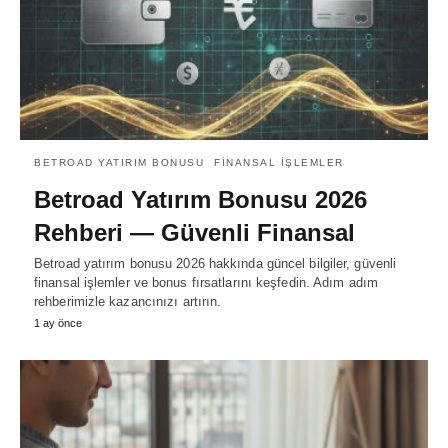
BETROAD YATIRIM BONUSU
FINANSAL İŞLEMLER
Betroad Yatırım Bonusu 2026
Rehberi — Güvenli Finansal
Betroad yatırım bonusu 2026 hakkında güncel bilgiler, güvenli
finansal işlemler ve bonus fırsatlarını keşfedin. Adım adım
rehberimizle kazancınızı artırın.
1 ay önce