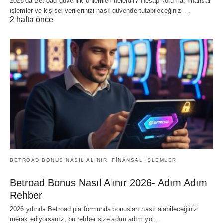
2026'da Betroad güvenlik önlemleri nelerdir? Hesap koruma, finansal
işlemler ve kişisel verilerinizi nasıl güvende tutabileceğinizi…
2 hafta önce
BETROAD BONUS NASIL ALINIR
FINANSAL İŞLEMLER
Betroad Bonus Nasıl Alınır 2026- Adım Adım
Rehber
2026 yılında Betroad platformunda bonusları nasıl alabileceğinizi
merak ediyorsanız, bu rehber size adım adım yol…