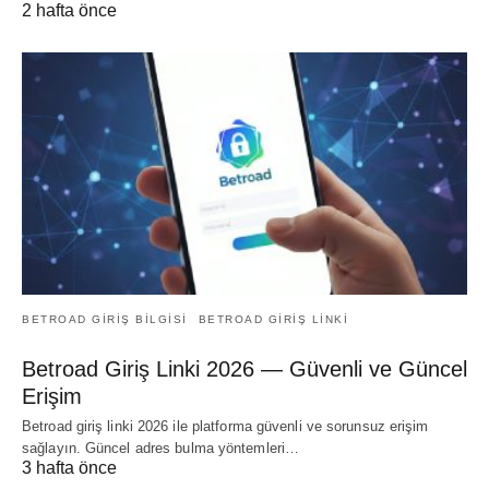
2 hafta önce
BETROAD GIRIŞ BILGISI
BETROAD GIRIŞ LINKI
Betroad Giriş Linki 2026 — Güvenli ve Güncel
Erişim
Betroad giriş linki 2026 ile platforma güvenli ve sorunsuz erişim
sağlayın. Güncel adres bulma yöntemleri…
3 hafta önce