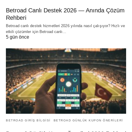
Betroad Canlı Destek 2026 — Anında Çözüm
Rehberi
Betroad canlı destek hizmetleri 2026 yılında nasıl çalışıyor? Hızlı ve
etkili çözümler için Betroad canlı…
5 gün önce
BETROAD GIRIŞ BILGISI
BETROAD GÜNLÜK KUPON ÖNERILERI