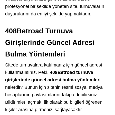
profesyonel bir şekilde yöneten site, turnuvaların
duyurularını da en iyi şekilde yapmaktadır.
408Betroad Turnuva
Girişlerinde Güncel Adresi
Bulma Yöntemleri
Sitede turnuvalara katılmanız için güncel adresi
kullanmalısınız. Peki,
408Betroad turnuva
girişlerinde güncel adresi bulma yöntemleri
nelerdir? Bunun için sitenin resmi sosyal medya
hesaplarının paylaşımlarını takip edebilirsiniz.
Bildirimleri açmak, ilk olarak bu bilgileri öğrenen
kişiler arasına girmenizi sağlayacaktır.