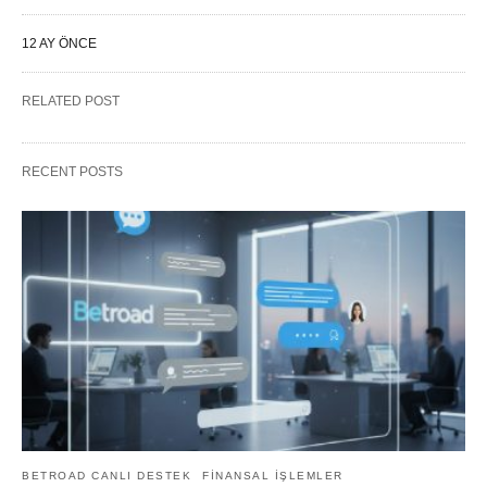
12 AY ÖNCE
RELATED POST
RECENT POSTS
BETROAD CANLI DESTEK
FINANSAL İŞLEMLER