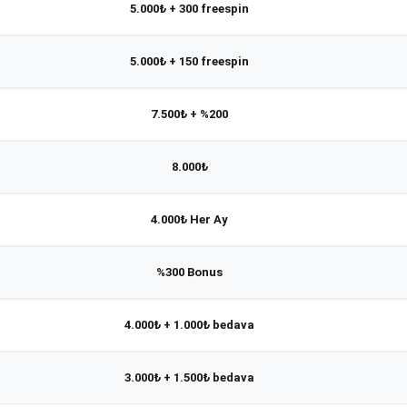
5.000₺ + 300 freespin
5.000₺ + 150 freespin
7.500₺ + %200
8.000₺
4.000₺ Her Ay
%300 Bonus
4.000₺ + 1.000₺ bedava
3.000₺ + 1.500₺ bedava