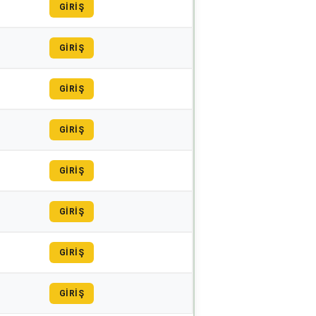
GİRİŞ
GİRİŞ
GİRİŞ
GİRİŞ
GİRİŞ
GİRİŞ
GİRİŞ
GİRİŞ