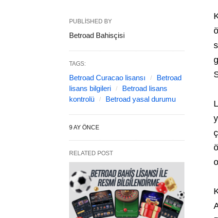
K
PUBLISHED BY
ö
Betroad Bahisçisi
s
g
TAGS:
S
Betroad Curacao lisansı
Betroad
lisans bilgileri
Betroad lisans
kontrolü
Betroad yasal durumu
L
y
9 AY ÖNCE
ç
ö
RELATED POST
o
K