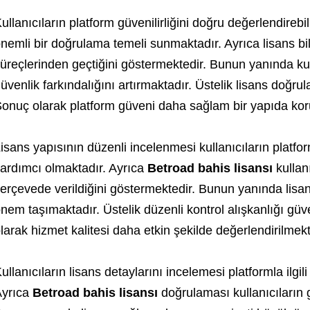
ullanıcıların platform güvenilirliğini doğru değerlendirebi
nemli bir doğrulama temeli sunmaktadır. Ayrıca lisans bi
üreçlerinden geçtiğini göstermektedir. Bunun yanında kull
üvenlik farkındalığını artırmaktadır. Üstelik lisans doğrul
onuç olarak platform güveni daha sağlam bir yapıda ko
isans yapısının düzenli incelenmesi kullanıcıların platfo
ardımcı olmaktadır. Ayrıca
Betroad bahis lisansı
kullan
erçevede verildiğini göstermektedir. Bunun yanında lisan
nem taşımaktadır. Üstelik düzenli kontrol alışkanlığı gü
larak hizmet kalitesi daha etkin şekilde değerlendirilmekt
ullanıcıların lisans detaylarını incelemesi platformla ilgil
Ayrıca
Betroad bahis lisansı
doğrulaması kullanıcıların 