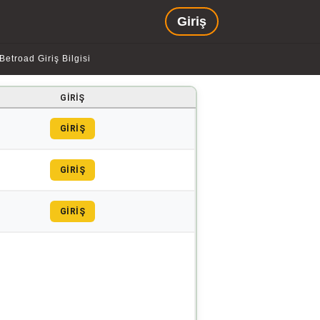
Giriş
Betroad Giriş Bilgisi
GIRIŞ
GİRİŞ
GİRİŞ
GİRİŞ