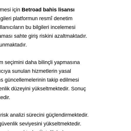
lmesi için
Betroad bahis lisansı
lgileri platformun resmî denetim
anıcıların bu bilgileri incelemesi
aması sahte giriş riskini azaltmaktadır.
runmaktadır.
rm seçimini daha bilinçli yapmasına
ıcıya sunulan hizmetlerin yasal
s güncellemelerinin takip edilmesi
venlik düzeyini yükseltmektedir. Sonuç
edir.
i risk analizi sürecini güçlendirmektedir.
güvenlik seviyesini yükseltmektedir.