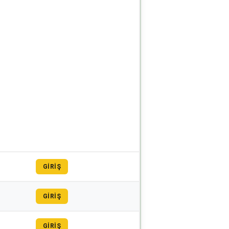
GİRİŞ
GİRİŞ
GİRİŞ