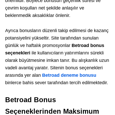
önemlidir. Böylece bonusun geçerlilik süresi ve
çevrim koşulları net şekilde anlaşılır ve
beklenmedik aksaklıklar önlenir.
Ayrıca bonusların düzenli takip edilmesi de kazanç
potansiyelini yükseltir. Site tarafından sunulan
günlük ve haftalık promosyonlar
Betroad bonus
seçenekleri
ile kullanıcıların yatırımlarını sürekli
olarak büyütmesine imkan tanır. Bu alışkanlık uzun
vadeli avantaj yaratır. Sitenin bonus seçenekleri
arasında yer alan
Betroad deneme bonusu
binlerce bahis sever tarafından tercih edilmektedir.
Betroad Bonus
Seçeneklerinden Maksimum