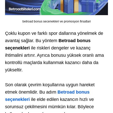
betroad bonus secenekleri ve promosyon firsatlari
Çoklu kupon ve farklı spor dallarına yönelmek de
avantaj sağlar. Bu yöntem
Betroad bonus
seçenekleri
ile riskleri dengeler ve kazanç
ihtimalini artırır. Ayrıca bonusu yüksek oranlı ama
kontrollü maçlarda kullanmak kazancı daha da
yükseltir.
Son olarak çevrim koşullarına uygun hareket
etmek önemlidir. Bu adım
Betroad bonus
seçenekleri
ile elde edilen kazancın hızlı ve
sorunsuz çekilmesini mümkün kılar. Böylece