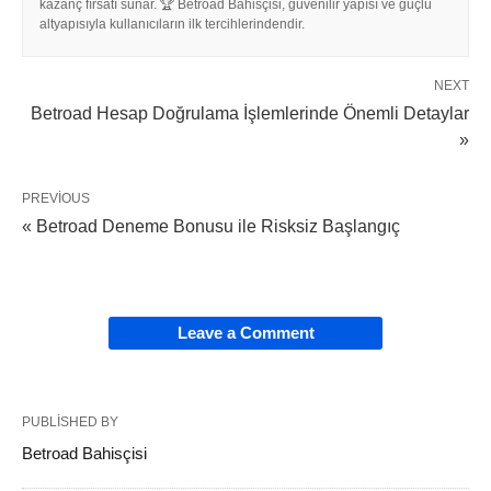
kazanç fırsatı sunar. 🏆 Betroad Bahisçisi, güvenilir yapısı ve güçlü
altyapısıyla kullanıcıların ilk tercihlerindendir.
NEXT
Betroad Hesap Doğrulama İşlemlerinde Önemli Detaylar
»
PREVIOUS
« Betroad Deneme Bonusu ile Risksiz Başlangıç
Leave a Comment
PUBLISHED BY
Betroad Bahisçisi