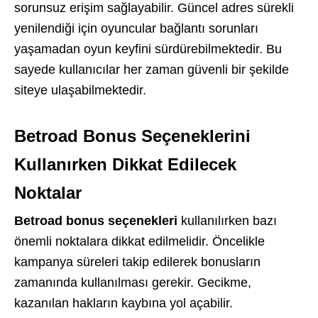
sorunsuz erişim sağlayabilir. Güncel adres sürekli
yenilendiği için oyuncular bağlantı sorunları
yaşamadan oyun keyfini sürdürebilmektedir. Bu
sayede kullanıcılar her zaman güvenli bir şekilde
siteye ulaşabilmektedir.
Betroad Bonus Seçeneklerini
Kullanırken Dikkat Edilecek
Noktalar
Betroad bonus seçenekleri
kullanılırken bazı
önemli noktalara dikkat edilmelidir. Öncelikle
kampanya süreleri takip edilerek bonusların
zamanında kullanılması gerekir. Gecikme,
kazanılan hakların kaybına yol açabilir.