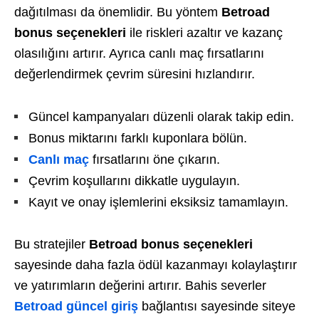
dağıtılması da önemlidir. Bu yöntem
Betroad
bonus seçenekleri
ile riskleri azaltır ve kazanç
olasılığını artırır. Ayrıca canlı maç fırsatlarını
değerlendirmek çevrim süresini hızlandırır.
Güncel kampanyaları düzenli olarak takip edin.
Bonus miktarını farklı kuponlara bölün.
Canlı maç
fırsatlarını öne çıkarın.
Çevrim koşullarını dikkatle uygulayın.
Kayıt ve onay işlemlerini eksiksiz tamamlayın.
Bu stratejiler
Betroad bonus seçenekleri
sayesinde daha fazla ödül kazanmayı kolaylaştırır
ve yatırımların değerini artırır. Bahis severler
Betroad güncel giriş
bağlantısı sayesinde siteye