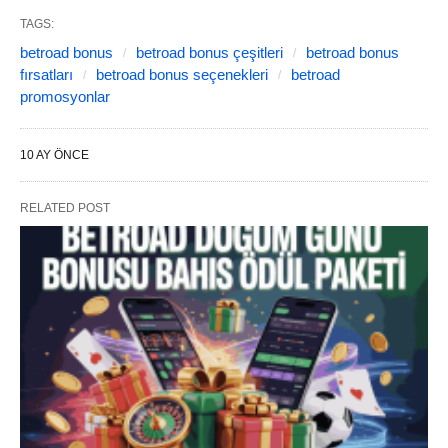
TAGS:
betroad bonus
betroad bonus çeşitleri
betroad bonus
fırsatları
betroad bonus seçenekleri
betroad
promosyonlar
10 AY ÖNCE
RELATED POST