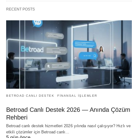
RECENT POSTS
BETROAD CANLI DESTEK
FINANSAL İŞLEMLER
Betroad Canlı Destek 2026 — Anında Çözüm
Rehberi
Betroad canlı destek hizmetleri 2026 yılında nasıl çalışıyor? Hızlı ve
etkili çözümler için Betroad canlı…
5 gün önce