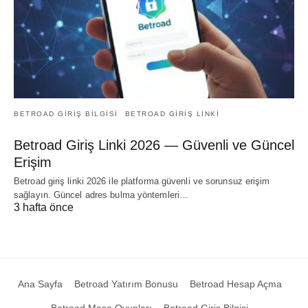
BETROAD GIRIŞ BILGISI
BETROAD GIRIŞ LINKI
Betroad Giriş Linki 2026 — Güvenli ve Güncel
Erişim
Betroad giriş linki 2026 ile platforma güvenli ve sorunsuz erişim
sağlayın. Güncel adres bulma yöntemleri…
3 hafta önce
Ana Sayfa
Betroad Yatırım Bonusu
Betroad Hesap Açma
Betroad Masa Oyunları
Betroad Giriş Bilgisi