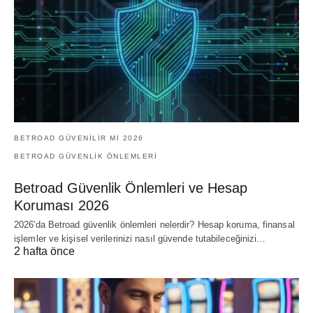
BETROAD GÜVENILIR MI 2026
BETROAD GÜVENLIK ÖNLEMLERI
Betroad Güvenlik Önlemleri ve Hesap
Koruması 2026
2026'da Betroad güvenlik önlemleri nelerdir? Hesap koruma, finansal
işlemler ve kişisel verilerinizi nasıl güvende tutabileceğinizi…
2 hafta önce