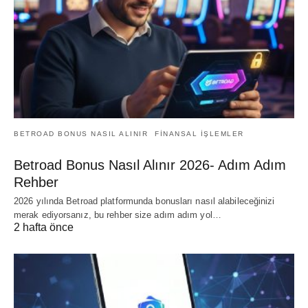
BETROAD BONUS NASIL ALINIR
FINANSAL İŞLEMLER
Betroad Bonus Nasıl Alınır 2026- Adım Adım
Rehber
2026 yılında Betroad platformunda bonusları nasıl alabileceğinizi
merak ediyorsanız, bu rehber size adım adım yol…
2 hafta önce