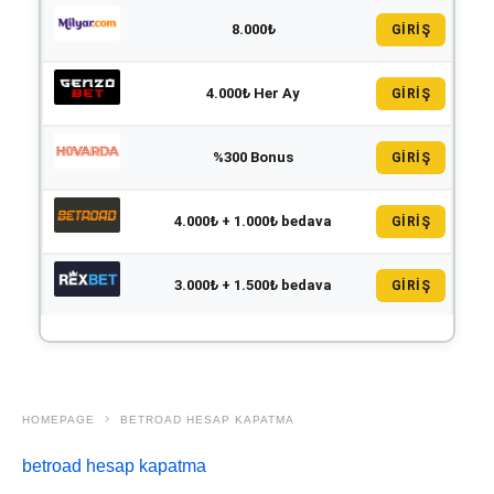
8.000₺
GİRİŞ
4.000₺ Her Ay
GİRİŞ
%300 Bonus
GİRİŞ
4.000₺ + 1.000₺ bedava
GİRİŞ
3.000₺ + 1.500₺ bedava
GİRİŞ
HOMEPAGE
BETROAD HESAP KAPATMA
betroad hesap kapatma