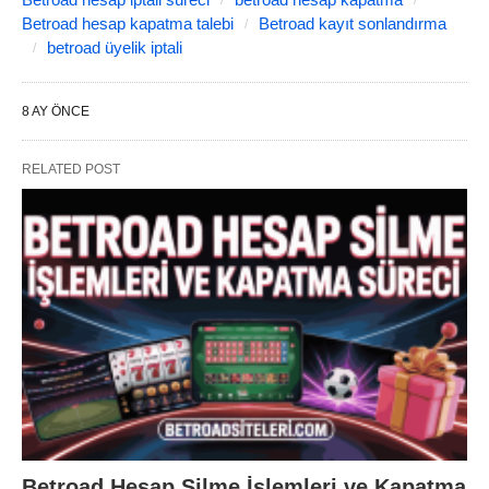
Betroad hesap kapatma talebi
Betroad kayıt sonlandırma
betroad üyelik iptali
8 AY ÖNCE
RELATED POST
Betroad Hesap Silme İşlemleri ve Kapatma