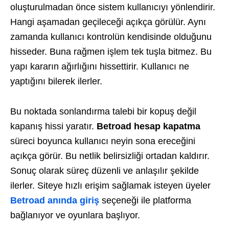
oluşturulmadan önce sistem kullanıcıyı yönlendirir.
Hangi aşamadan geçileceği açıkça görülür. Aynı
zamanda kullanıcı kontrolün kendisinde olduğunu
hisseder. Buna rağmen işlem tek tuşla bitmez. Bu
yapı kararın ağırlığını hissettirir. Kullanıcı ne
yaptığını bilerek ilerler.
Bu noktada sonlandırma talebi bir kopuş değil
kapanış hissi yaratır.
Betroad hesap kapatma
süreci boyunca kullanıcı neyin sona ereceğini
açıkça görür. Bu netlik belirsizliği ortadan kaldırır.
Sonuç olarak süreç düzenli ve anlaşılır şekilde
ilerler. Siteye hızlı erişim sağlamak isteyen üyeler
Betroad anında giriş
seçeneği ile platforma
bağlanıyor ve oyunlara başlıyor.