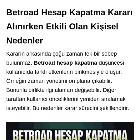
Betroad Hesap Kapatma Kararı
Alınırken Etkili Olan Kişisel
Nedenler
Kararın arkasında çoğu zaman tek bir sebep
bulunmaz.
Betroad hesap kapatma
düşüncesi
kullanıcıda farklı etkenlerin birikmesiyle oluşur.
Örneğin zaman yönetimi ön plana çıkabilir.
Bununla birlikte ilgi alanları değişebilir. Diğer
taraftan kullanıcı önceliklerini yeniden sıralamak
isteyebilir. Bu nedenler karar sürecini şekillendirir.