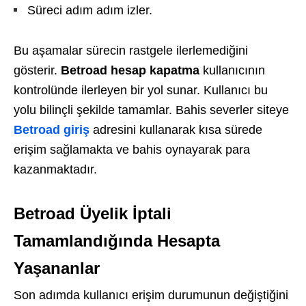
Süreci adım adım izler.
Bu aşamalar sürecin rastgele ilerlemediğini
gösterir.
Betroad hesap kapatma
kullanıcının
kontrolünde ilerleyen bir yol sunar. Kullanıcı bu
yolu bilinçli şekilde tamamlar. Bahis severler siteye
Betroad giriş
adresini kullanarak kısa sürede
erişim sağlamakta ve bahis oynayarak para
kazanmaktadır.
Betroad Üyelik İptali
Tamamlandığında Hesapta
Yaşananlar
Son adımda kullanıcı erişim durumunun değiştiğini