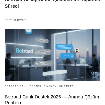
Süreci
RECENT POSTS
BETROAD CANLI DESTEK
FINANSAL İŞLEMLER
Betroad Canlı Destek 2026 — Anında Çözüm
Rehberi