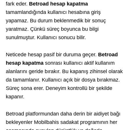
fark eder.
Betroad hesap kapatma
tamamlandığında kullanıcı hesabına giriş
yapamaz. Bu durum beklenmedik bir sonuç
yaratmaz. Çünkü süreç boyunca bu bilgi
sunulmuştur. Kullanıcı sonucu bilir.
Neticede hesap pasif bir duruma geçer.
Betroad
hesap kapatma
sonrası kullanıcı aktif kullanım
alanlarını geride bırakır. Bu kapanış zihinsel olarak
da tamamlanır. Kullanıcı açık bir dosya bırakmaz.
Süreç sona erer. Deneyim kontrollü bir şekilde
kapanır.
Betroad platformundan daha derin bir aidiyet bağı
bekleyenler Mobilbahis sadakat programının her