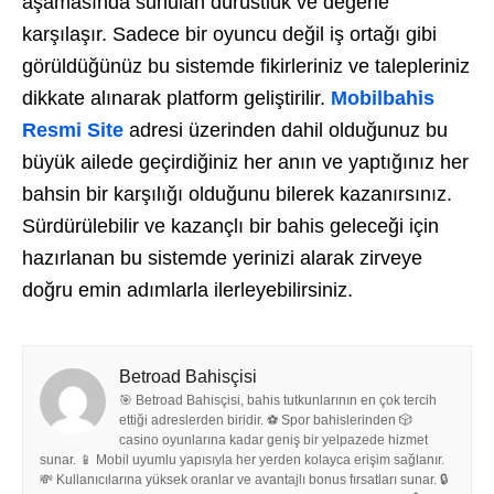
aşamasında sunulan dürüstlük ve değerle
karşılaşır. Sadece bir oyuncu değil iş ortağı gibi
görüldüğünüz bu sistemde fikirleriniz ve talepleriniz
dikkate alınarak platform geliştirilir.
Mobilbahis
Resmi Site
adresi üzerinden dahil olduğunuz bu
büyük ailede geçirdiğiniz her anın ve yaptığınız her
bahsin bir karşılığı olduğunu bilerek kazanırsınız.
Sürdürülebilir ve kazançlı bir bahis geleceği için
hazırlanan bu sistemde yerinizi alarak zirveye
doğru emin adımlarla ilerleyebilirsiniz.
Betroad Bahisçisi
🎯 Betroad Bahisçisi, bahis tutkunlarının en çok tercih
ettiği adreslerden biridir. ⚽ Spor bahislerinden 🎲
casino oyunlarına kadar geniş bir yelpazede hizmet
sunar. 📱 Mobil uyumlu yapısıyla her yerden kolayca erişim sağlanır.
💸 Kullanıcılarına yüksek oranlar ve avantajlı bonus fırsatları sunar. 🔒