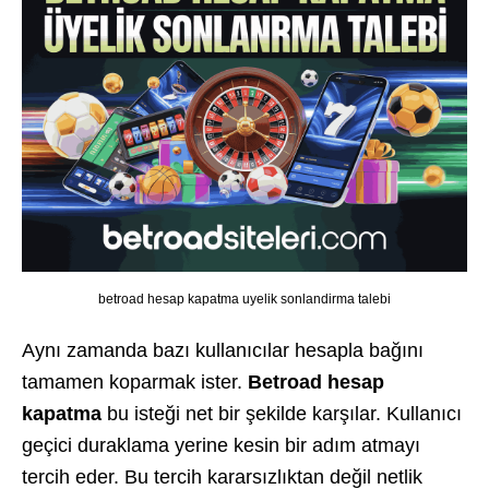
betroad hesap kapatma uyelik sonlandirma talebi
Aynı zamanda bazı kullanıcılar hesapla bağını
tamamen koparmak ister.
Betroad hesap
kapatma
bu isteği net bir şekilde karşılar. Kullanıcı
geçici duraklama yerine kesin bir adım atmayı
tercih eder. Bu tercih kararsızlıktan değil netlik