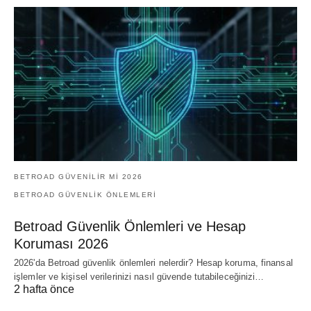
BETROAD GÜVENILIR MI 2026
BETROAD GÜVENLIK ÖNLEMLERI
Betroad Güvenlik Önlemleri ve Hesap
Koruması 2026
2026'da Betroad güvenlik önlemleri nelerdir? Hesap koruma, finansal
işlemler ve kişisel verilerinizi nasıl güvende tutabileceğinizi…
2 hafta önce