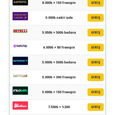
8.000₺ + 150 freespin
GİRİŞ
5.000₺ nakit iade
GİRİŞ
5.050₺ + 500₺ bedava
GİRİŞ
6.000₺ + 80 freespin
GİRİŞ
5.000₺ + 500₺ bedava
GİRİŞ
5.000₺ + 300 freespin
GİRİŞ
5.000₺ + 150 freespin
GİRİŞ
7.500₺ + %200
GİRİŞ