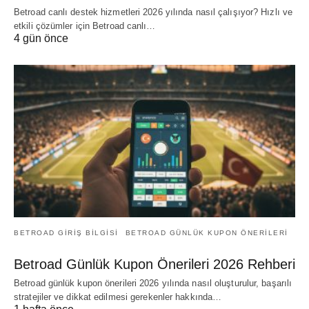
Betroad canlı destek hizmetleri 2026 yılında nasıl çalışıyor? Hızlı ve
etkili çözümler için Betroad canlı…
4 gün önce
BETROAD GIRIŞ BILGISI
BETROAD GÜNLÜK KUPON ÖNERILERI
Betroad Günlük Kupon Önerileri 2026 Rehberi
Betroad günlük kupon önerileri 2026 yılında nasıl oluşturulur, başarılı
stratejiler ve dikkat edilmesi gerekenler hakkında…