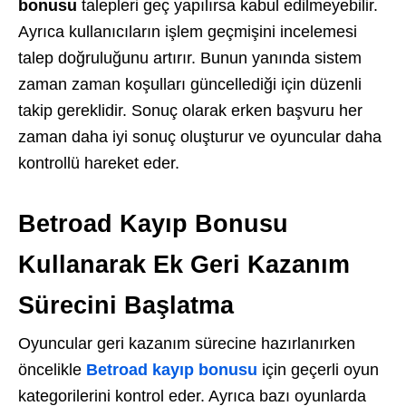
bonusu
talepleri geç yapılırsa kabul edilmeyebilir.
Ayrıca kullanıcıların işlem geçmişini incelemesi
talep doğruluğunu artırır. Bunun yanında sistem
zaman zaman koşulları güncellediği için düzenli
takip gereklidir. Sonuç olarak erken başvuru her
zaman daha iyi sonuç oluşturur ve oyuncular daha
kontrollü hareket eder.
Betroad Kayıp Bonusu
Kullanarak Ek Geri Kazanım
Sürecini Başlatma
Oyuncular geri kazanım sürecine hazırlanırken
öncelikle
Betroad kayıp bonusu
için geçerli oyun
kategorilerini kontrol eder. Ayrıca bazı oyunlarda