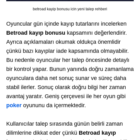
betroad kayip bonusu icin yeni talep rehberi
Oyuncular gün içinde kayıp tutarlarını incelerken
Betroad kayıp bonusu
kapsamını değerlendirir.
Ayrıca açıklamaları okumak oldukça önemlidir
çünkü bazı kayıplar iade kapsamında olmayabilir.
Bu nedenle oyuncular her talep öncesinde detaylı
bir kontrol yapar. Bunun yanında doğru zamanlama
oyunculara daha net sonuç sunar ve süreç daha
stabil ilerler. Sonuç olarak doğru bilgi her zaman
avantaj yaratır. Geniş çerçevesi ile her oyun gibi
poker
oyununu da içermektedir.
Kullanıcılar talep sırasında günün belirli zaman
dilimlerine dikkat eder çünkü
Betroad kayıp