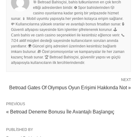
🎯 Betroad Bahisçisi, bahis tutkunlarının en çok tercih
ettiği adreslerden biridir. ⚽ Spor bahislerinden 🎲
casino oyunlarına kadar geniş bir yelpazede hizmet
sunar. 📱 Mobil uyumlu yapısıyla her yerden kolayca erişim sağlanır.
💸 Kullanıcılarına yüksek oranlar ve avantajlı bonus fırsatları sunar. 🔒
Güvenli altyapısı sayesinde tüm işlemler şifrelenerek korunur. 🕹️
Canlı bahis ve canlı casino seçenekleri ile kesintisiz eğlence verir. 📞
7/24 aktif müşteri desteği sayesinde kullanıcıların soruları anında
yanıtlanır. 🌍 Güncel giriş adresleri üzerinden kesintisiz bağlantı
imkanı bulunur. 🎁 Özel promosyonlar ve kampanyalar ile her zaman
kazanç fırsatı sunar. 🏆 Betroad Bahisçisi, güvenilir yapısı ve güçlü
altyapısıyla kullanıcıların ilk tercihlerindendir.
NEXT
Betroad Gates Of Olympus Oyun Erişimi Hakkında Not »
PREVIOUS
« Betroad Deneme Bonusu İle Avantajlı Başlangıç
PUBLISHED BY