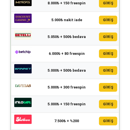
8.000₺ + 150 freespin
GİRİŞ
5.000₺ nakit iade
GİRİŞ
5.050₺ + 500₺ bedava
GİRİŞ
6.000₺ + 80 freespin
GİRİŞ
5.000₺ + 500₺ bedava
GİRİŞ
5.000₺ + 300 freespin
GİRİŞ
5.000₺ + 150 freespin
GİRİŞ
7.500₺ + %200
GİRİŞ