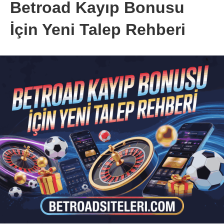
Betroad Kayıp Bonusu
İçin Yeni Talep Rehberi