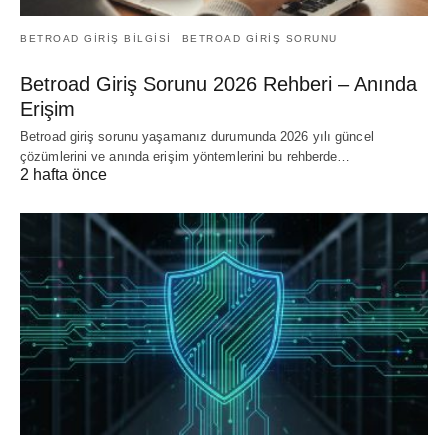
BETROAD GIRIŞ BILGISI
BETROAD GIRIŞ SORUNU
Betroad Giriş Sorunu 2026 Rehberi – Anında
Erişim
Betroad giriş sorunu yaşamanız durumunda 2026 yılı güncel
çözümlerini ve anında erişim yöntemlerini bu rehberde…
2 hafta önce