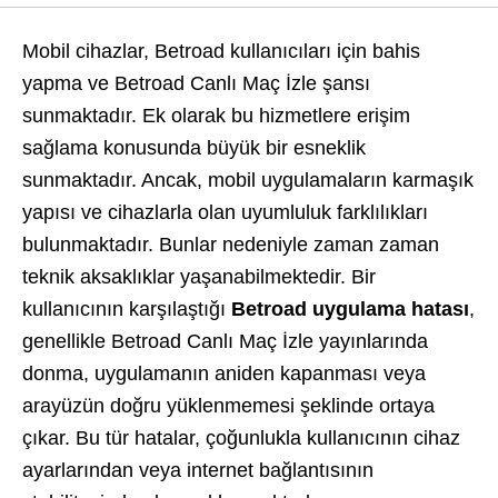
Mobil cihazlar, Betroad kullanıcıları için bahis
yapma ve Betroad Canlı Maç İzle şansı
sunmaktadır. Ek olarak bu hizmetlere erişim
sağlama konusunda büyük bir esneklik
sunmaktadır. Ancak, mobil uygulamaların karmaşık
yapısı ve cihazlarla olan uyumluluk farklılıkları
bulunmaktadır. Bunlar nedeniyle zaman zaman
teknik aksaklıklar yaşanabilmektedir. Bir
kullanıcının karşılaştığı
Betroad uygulama hatası
,
genellikle Betroad Canlı Maç İzle yayınlarında
donma, uygulamanın aniden kapanması veya
arayüzün doğru yüklenmemesi şeklinde ortaya
çıkar. Bu tür hatalar, çoğunlukla kullanıcının cihaz
ayarlarından veya internet bağlantısının