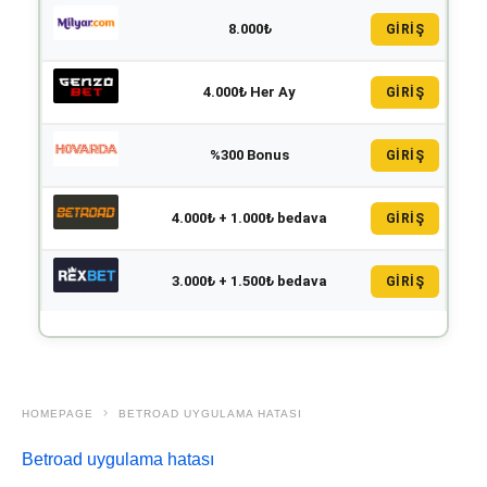
8.000₺
GİRİŞ
4.000₺ Her Ay
GİRİŞ
%300 Bonus
GİRİŞ
4.000₺ + 1.000₺ bedava
GİRİŞ
3.000₺ + 1.500₺ bedava
GİRİŞ
HOMEPAGE
BETROAD UYGULAMA HATASI
Betroad uygulama hatası