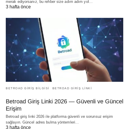
merak ediyorsanız, bu rehber size adım adım yol…
3 hafta önce
BETROAD GIRIŞ BILGISI
BETROAD GIRIŞ LINKI
Betroad Giriş Linki 2026 — Güvenli ve Güncel
Erişim
Betroad giriş linki 2026 ile platforma güvenli ve sorunsuz erişim
sağlayın. Güncel adres bulma yöntemleri…
3 hafta önce