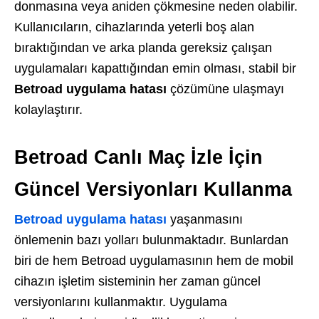
donmasına veya aniden çökmesine neden olabilir.
Kullanıcıların, cihazlarında yeterli boş alan
bıraktığından ve arka planda gereksiz çalışan
uygulamaları kapattığından emin olması, stabil bir
Betroad uygulama hatası
çözümüne ulaşmayı
kolaylaştırır.
Betroad Canlı Maç İzle İçin
Güncel Versiyonları Kullanma
Betroad uygulama hatası
yaşanmasını
önlemenin bazı yolları bulunmaktadır. Bunlardan
biri de hem Betroad uygulamasının hem de mobil
cihazın işletim sisteminin her zaman güncel
versiyonlarını kullanmaktır. Uygulama