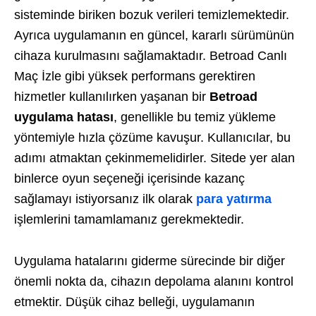
sisteminde biriken bozuk verileri temizlemektedir.
Ayrıca uygulamanın en güncel, kararlı sürümünün
cihaza kurulmasını sağlamaktadır. Betroad Canlı
Maç İzle gibi yüksek performans gerektiren
hizmetler kullanılırken yaşanan bir
Betroad
uygulama hatası
, genellikle bu temiz yükleme
yöntemiyle hızla çözüme kavuşur. Kullanıcılar, bu
adımı atmaktan çekinmemelidirler. Sitede yer alan
binlerce oyun seçeneği içerisinde kazanç
sağlamayı istiyorsanız ilk olarak
para yatırma
işlemlerini tamamlamanız gerekmektedir.
Uygulama hatalarını giderme sürecinde bir diğer
önemli nokta da, cihazın depolama alanını kontrol
etmektir. Düşük cihaz belleği, uygulamanın