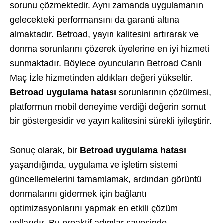
sorunu çözmektedir. Aynı zamanda uygulamanın
gelecekteki performansını da garanti altına
almaktadır. Betroad, yayın kalitesini artırarak ve
donma sorunlarını çözerek üyelerine en iyi hizmeti
sunmaktadır. Böylece oyuncuların Betroad Canlı
Maç İzle hizmetinden aldıkları değeri yükseltir.
Betroad uygulama hatası
sorunlarının çözülmesi,
platformun mobil deneyime verdiği değerin somut
bir göstergesidir ve yayın kalitesini sürekli iyileştirir.
Sonuç olarak, bir
Betroad uygulama hatası
yaşandığında, uygulama ve işletim sistemi
güncellemelerini tamamlamak, ardından görüntü
donmalarını gidermek için bağlantı
optimizasyonlarını yapmak en etkili çözüm
yollarıdır. Bu proaktif adımlar sayesinde,