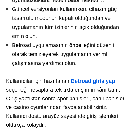
uyumsuzluklara neden olabilmektedir..
Güncel versiyonları kullanırken, cihazın güç
tasarrufu modunun kapalı olduğundan ve
uygulamanın tüm izinlerinin açık olduğundan
emin olun.
Betroad uygulamasının önbelleğini düzenli
olarak temizleyerek uygulamanın verimli
çalışmasına yardımcı olun.
Kullanıcılar için hazırlanan
Betroad giriş yap
seçeneği hesaplara tek tıkla erişim imkânı tanır.
Giriş yaptıktan sonra spor bahisleri, canlı bahisler
ve casino oyunlarından faydalanabilirsiniz.
Kullanıcı dostu arayüz sayesinde giriş işlemleri
oldukça kolaydır.