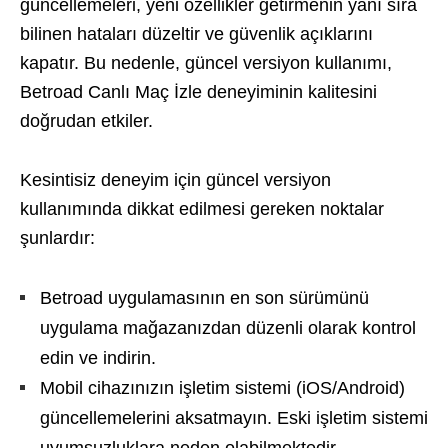
güncellemeleri, yeni özellikler getirmenin yanı sıra
bilinen hataları düzeltir ve güvenlik açıklarını
kapatır. Bu nedenle, güncel versiyon kullanımı,
Betroad Canlı Maç İzle deneyiminin kalitesini
doğrudan etkiler.
Kesintisiz deneyim için güncel versiyon
kullanımında dikkat edilmesi gereken noktalar
şunlardır:
Betroad uygulamasının en son sürümünü
uygulama mağazanızdan düzenli olarak kontrol
edin ve indirin.
Mobil cihazınızın işletim sistemi (iOS/Android)
güncellemelerini aksatmayın. Eski işletim sistemi