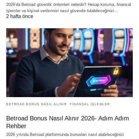
2026'da Betroad güvenlik önlemleri nelerdir? Hesap koruma, finansal
işlemler ve kişisel verilerinizi nasıl güvende tutabileceğinizi…
2 hafta önce
BETROAD BONUS NASIL ALINIR
FINANSAL İŞLEMLER
Betroad Bonus Nasıl Alınır 2026- Adım Adım
Rehber
2026 yılında Betroad platformunda bonusları nasıl alabileceğinizi