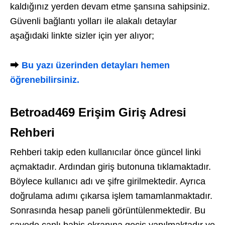
kaldığınız yerden devam etme şansına sahipsiniz.
Güvenli bağlantı yolları ile alakalı detaylar
aşağıdaki linkte sizler için yer alıyor;
⮕
Bu yazı üzerinden detayları hemen
öğrenebilirsiniz.
Betroad469 Erişim Giriş Adresi
Rehberi
Rehberi takip eden kullanıcılar önce güncel linki
açmaktadır. Ardından giriş butonuna tıklamaktadır.
Böylece kullanıcı adı ve şifre girilmektedir. Ayrıca
doğrulama adımı çıkarsa işlem tamamlanmaktadır.
Sonrasında hesap paneli görüntülenmektedir. Bu