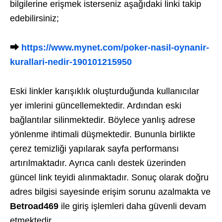
bilgilerine erişmek isterseniz aşağıdaki linki takip
edebilirsiniz;
⮕
https://www.mynet.com/poker-nasil-oynanir-
kurallari-nedir-190101215950
Eski linkler karışıklık oluşturduğunda kullanıcılar
yer imlerini güncellemektedir. Ardından eski
bağlantılar silinmektedir. Böylece yanlış adrese
yönlenme ihtimali düşmektedir. Bununla birlikte
çerez temizliği yapılarak sayfa performansı
artırılmaktadır. Ayrıca canlı destek üzerinden
güncel link teyidi alınmaktadır. Sonuç olarak doğru
adres bilgisi sayesinde erişim sorunu azalmakta ve
Betroad469
ile giriş işlemleri daha güvenli devam
etmektedir.