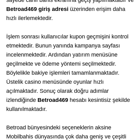
sayede canlı bahis ekranına geçiş yapılmaktadır ve
Betroad469 giriş adresi
üzerinden erişim daha
hızlı ilerlemektedir.
İşlem sonrası kullanıcılar kupon geçmişini kontrol
etmektedir. Bunun yanında kampanya sayfası
incelenmektedir. Ardından yatırım menüsüne
geçilmekte ve ödeme yöntemi seçilmektedir.
Böylelikle bakiye işlemleri tamamlanmaktadır.
Üstelik casino menüsünde oyunlar hızlı
açılmaktadır. Sonuç olarak doğru adımlar
izlendiğinde
Betroad469
hesabı kesintisiz şekilde
kullanılmaktadır.
Betroad bünyesindeki seçeneklerin aksine
Mobilbahis dünyasında çok daha geniş ve çeşitli