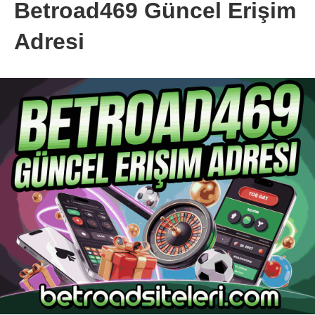
Betroad469 Güncel Erişim
Adresi