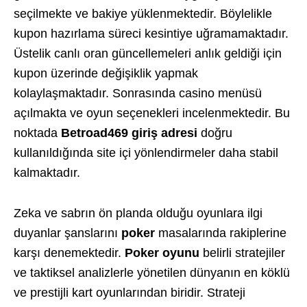
seçilmekte ve bakiye yüklenmektedir. Böylelikle
kupon hazırlama süreci kesintiye uğramamaktadır.
Üstelik canlı oran güncellemeleri anlık geldiği için
kupon üzerinde değişiklik yapmak
kolaylaşmaktadır. Sonrasında casino menüsü
açılmakta ve oyun seçenekleri incelenmektedir. Bu
noktada
Betroad469 giriş adresi
doğru
kullanıldığında site içi yönlendirmeler daha stabil
kalmaktadır.
Zeka ve sabrın ön planda olduğu oyunlara ilgi
duyanlar şanslarını
poker
masalarında rakiplerine
karşı denemektedir.
Poker oyunu
belirli stratejiler
ve taktiksel analizlerle yönetilen dünyanın en köklü
ve prestijli kart oyunlarından biridir. Strateji