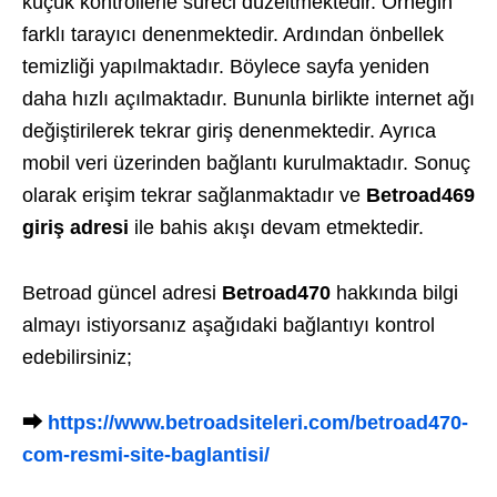
küçük kontrollerle süreci düzeltmektedir. Örneğin
farklı tarayıcı denenmektedir. Ardından önbellek
temizliği yapılmaktadır. Böylece sayfa yeniden
daha hızlı açılmaktadır. Bununla birlikte internet ağı
değiştirilerek tekrar giriş denenmektedir. Ayrıca
mobil veri üzerinden bağlantı kurulmaktadır. Sonuç
olarak erişim tekrar sağlanmaktadır ve
Betroad469
giriş adresi
ile bahis akışı devam etmektedir.
Betroad güncel adresi
Betroad470
hakkında bilgi
almayı istiyorsanız aşağıdaki bağlantıyı kontrol
edebilirsiniz;
⮕
https://www.betroadsiteleri.com/betroad470-
com-resmi-site-baglantisi/