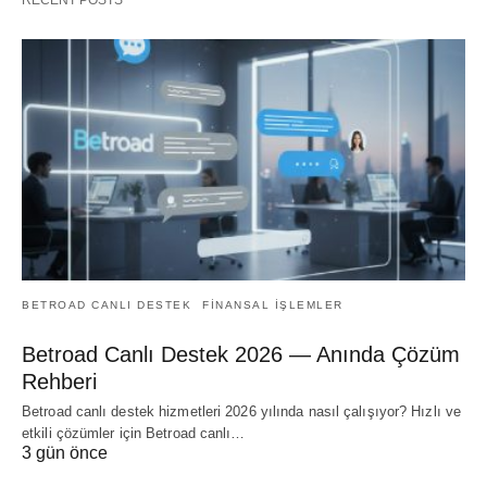
RECENT POSTS
BETROAD CANLI DESTEK
FINANSAL İŞLEMLER
Betroad Canlı Destek 2026 — Anında Çözüm
Rehberi
Betroad canlı destek hizmetleri 2026 yılında nasıl çalışıyor? Hızlı ve
etkili çözümler için Betroad canlı…
3 gün önce