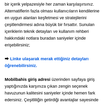
bir içerik yelpazesiyle her zaman karşılaşırsınız.
Alternatiflerin fazla olması kullanıcıların kendilerine
en uygun alanları keşfetmesi ve stratejilerini
çeşitlendirmesi adına büyük bir fırsattır. Sunulan
içeriklerin teknik detayları ve kullanım rehberi
hakkındaki notlara buradan saniyeler içinde
erişebilirsiniz;
⮕
Linke ulaşarak merak ettiğiniz detayları
öğrenebilirsiniz.
Mobilbahis giriş adresi
üzerinden sayfaya giriş
yaptığınızda karşınıza çıkan zengin seçenek
havuzunun kalitesini saniyeler içinde hemen fark
edersiniz. Çeşitliliğin getirdiği avantajlar sayesinde