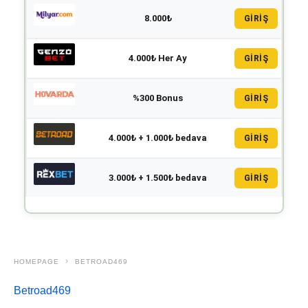
8.000₺
GİRİŞ
4.000₺ Her Ay
GİRİŞ
%300 Bonus
GİRİŞ
4.000₺ + 1.000₺ bedava
GİRİŞ
3.000₺ + 1.500₺ bedava
GİRİŞ
HOMEPAGE
BETROAD469
Betroad469