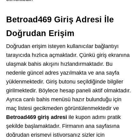
Betroad469 Giriş Adresi İle
Doğrudan Erişim
Doğrudan erişim isteyen kullanıcılar bağlantıyı
tarayıcıda hızlıca açmaktadır. Çünkü giriş ekranına
ulaşmak bahis akışını hızlandırmaktadır. Bu
nedenle güncel adres yazılmakta ve ana sayfa
yüklenmektedir. Giriş butonu seçildiğinde bilgiler
girilmektedir. Böylece hesap paneli aktif olmaktadır.
Ayrıca canlı bahis menüsü hazır bulunduğu için
maç listesi gecikmeden görüntülenmektedir ve
Betroad469 giriş adresi
ile kupon adımı pratik
şekilde başlamaktadır. Firmanın ana sayfasına
doğrudan erişmeyi istiyorsanız sizler için