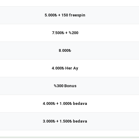
5.000₺ + 150 freespin
7.500₺ + %200
8.000₺
4.000₺ Her Ay
%300 Bonus
4.000₺ + 1.000₺ bedava
3.000₺ + 1.500₺ bedava