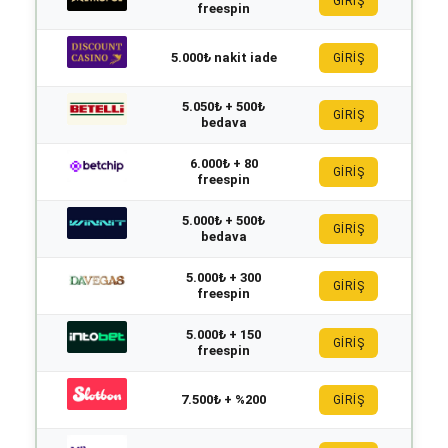
GİRİŞ
freespin
5.000₺ nakit iade
GİRİŞ
5.050₺ + 500₺
GİRİŞ
bedava
6.000₺ + 80
GİRİŞ
freespin
5.000₺ + 500₺
GİRİŞ
bedava
5.000₺ + 300
GİRİŞ
freespin
5.000₺ + 150
GİRİŞ
freespin
7.500₺ + %200
GİRİŞ