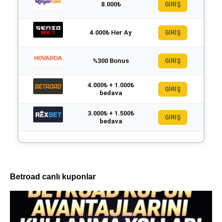
8.000₺
GİRİŞ
4.000₺ Her Ay
GİRİŞ
%300 Bonus
GİRİŞ
4.000₺ + 1.000₺
GİRİŞ
bedava
3.000₺ + 1.500₺
GİRİŞ
bedava
Betroad canlı kuponlar