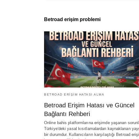
Betroad erişim problemi
BETROAD ERIŞIM HATASI ALMA
Betroad Erişim Hatası ve Güncel
Bağlantı Rehberi
Online bahis platformlarına erişimde yaşanan sorunl
Türkiye'deki yasal kısıtlamalardan kaynaklanan yay
bir durumdur. Kullanıcıların karşılaştığı Betroad eri