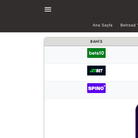
Ana Sayfa
Betroad 
BAHIS