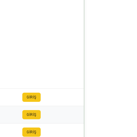
GİRİŞ
GİRİŞ
GİRİŞ