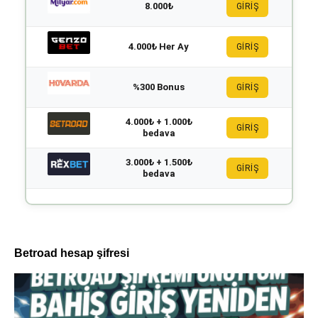
8.000₺
GİRİŞ
4.000₺ Her Ay
GİRİŞ
%300 Bonus
GİRİŞ
4.000₺ + 1.000₺
GİRİŞ
bedava
3.000₺ + 1.500₺
GİRİŞ
bedava
Betroad hesap şifresi