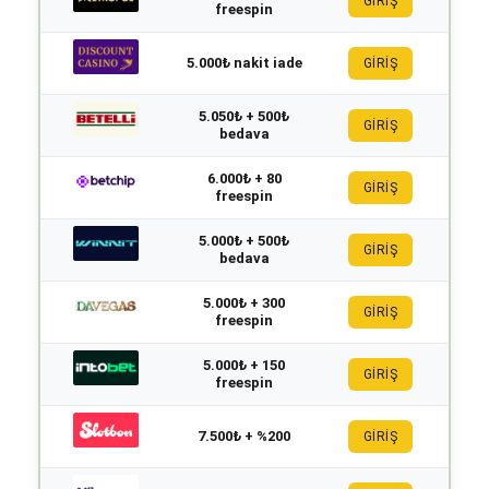
GİRİŞ
freespin
5.000₺ nakit iade
GİRİŞ
5.050₺ + 500₺
GİRİŞ
bedava
6.000₺ + 80
GİRİŞ
freespin
5.000₺ + 500₺
GİRİŞ
bedava
5.000₺ + 300
GİRİŞ
freespin
5.000₺ + 150
GİRİŞ
freespin
7.500₺ + %200
GİRİŞ