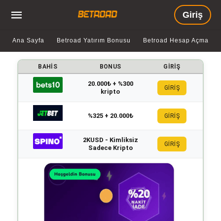
Giriş
Ana Sayfa
Betroad Yatırım Bonusu
Betroad Hesap Açma
BAHIS
BONUS
GIRIŞ
20.000₺ + %300
GİRİŞ
kripto
%325 + 20.000₺
GİRİŞ
2KUSD - Kimliksiz
GİRİŞ
Sadece Kripto