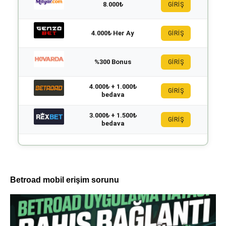
8.000₺
GİRİŞ
4.000₺ Her Ay
GİRİŞ
%300 Bonus
GİRİŞ
4.000₺ + 1.000₺
GİRİŞ
bedava
3.000₺ + 1.500₺
GİRİŞ
bedava
Betroad mobil erişim sorunu