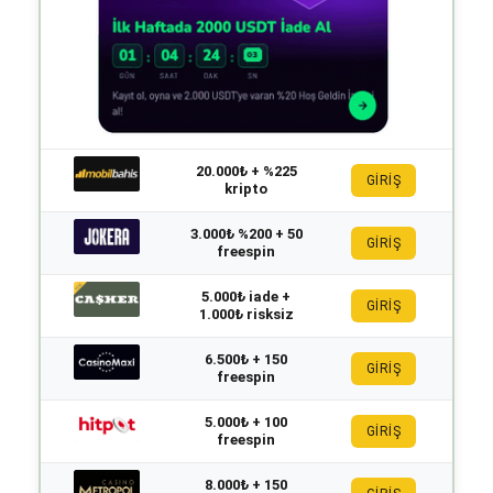
20.000₺ + %225
GİRİŞ
kripto
3.000₺ %200 + 50
GİRİŞ
freespin
5.000₺ iade +
GİRİŞ
1.000₺ risksiz
6.500₺ + 150
GİRİŞ
freespin
5.000₺ + 100
GİRİŞ
freespin
8.000₺ + 150