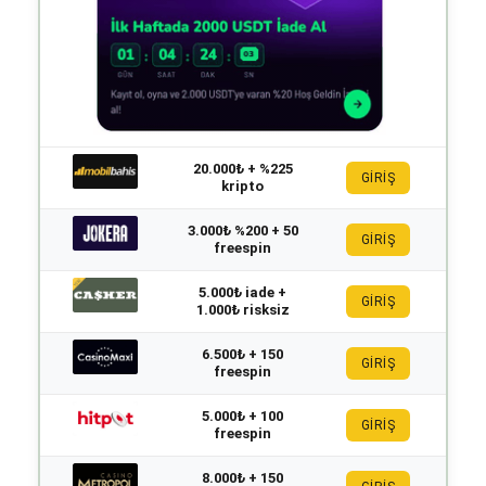
20.000₺ + %225
GİRİŞ
kripto
3.000₺ %200 + 50
GİRİŞ
freespin
5.000₺ iade +
GİRİŞ
1.000₺ risksiz
6.500₺ + 150
GİRİŞ
freespin
5.000₺ + 100
GİRİŞ
freespin
8.000₺ + 150