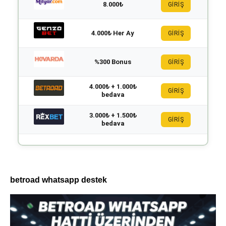
8.000₺
GİRİŞ
4.000₺ Her Ay
GİRİŞ
%300 Bonus
GİRİŞ
4.000₺ + 1.000₺
GİRİŞ
bedava
3.000₺ + 1.500₺
GİRİŞ
bedava
betroad whatsapp destek