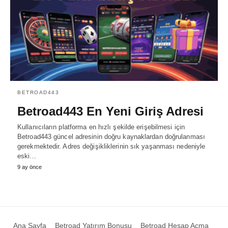
BETROAD443
Betroad443 En Yeni Giriş Adresi
Kullanıcıların platforma en hızlı şekilde erişebilmesi için
Betroad443 güncel adresinin doğru kaynaklardan doğrulanması
gerekmektedir. Adres değişikliklerinin sık yaşanması nedeniyle
eski…
9 ay önce
Ana Sayfa
Betroad Yatırım Bonusu
Betroad Hesap Açma