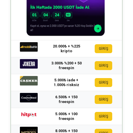
20.000₺ + %225
GİRİŞ
kripto
3.000₺ %200 + 50
GİRİŞ
freespin
5.000₺ iade +
GİRİŞ
1.000₺ risksiz
6.500₺ + 150
GİRİŞ
freespin
5.000₺ + 100
GİRİŞ
freespin
8.000₺ + 150