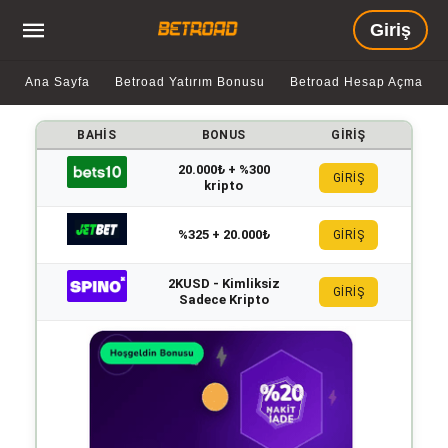
Giriş
Ana Sayfa
Betroad Yatırım Bonusu
Betroad Hesap Açma
BAHIS
BONUS
GIRIŞ
20.000₺ + %300
GİRİŞ
kripto
%325 + 20.000₺
GİRİŞ
2KUSD - Kimliksiz
GİRİŞ
Sadece Kripto