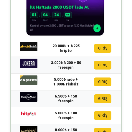
20.000₺ + %225
GİRİŞ
kripto
3.000₺ %200 + 50
GİRİŞ
freespin
5.000₺ iade +
GİRİŞ
1.000₺ risksiz
6.500₺ + 150
GİRİŞ
freespin
5.000₺ + 100
GİRİŞ
freespin
8.000₺ + 150