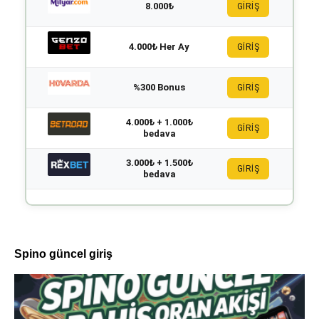
8.000₺
GİRİŞ
4.000₺ Her Ay
GİRİŞ
%300 Bonus
GİRİŞ
4.000₺ + 1.000₺
GİRİŞ
bedava
3.000₺ + 1.500₺
GİRİŞ
bedava
Spino güncel giriş