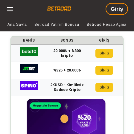
Giriş
Ana Sayfa
Betroad Yatırım Bonusu
Betroad Hesap Açma
BAHIS
BONUS
GIRIŞ
20.000₺ + %300
GİRİŞ
kripto
%325 + 20.000₺
GİRİŞ
2KUSD - Kimliksiz
GİRİŞ
Sadece Kripto