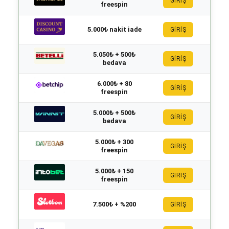
GİRİŞ
freespin
5.000₺ nakit iade
GİRİŞ
5.050₺ + 500₺
GİRİŞ
bedava
6.000₺ + 80
GİRİŞ
freespin
5.000₺ + 500₺
GİRİŞ
bedava
5.000₺ + 300
GİRİŞ
freespin
5.000₺ + 150
GİRİŞ
freespin
7.500₺ + %200
GİRİŞ