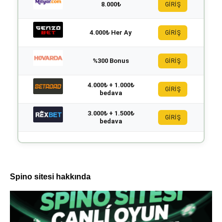
8.000₺
GİRİŞ
4.000₺ Her Ay
GİRİŞ
%300 Bonus
GİRİŞ
4.000₺ + 1.000₺
GİRİŞ
bedava
3.000₺ + 1.500₺
GİRİŞ
bedava
Spino sitesi hakkında