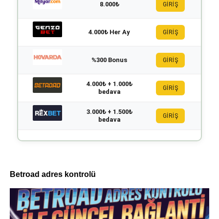
8.000₺
GİRİŞ
4.000₺ Her Ay
GİRİŞ
%300 Bonus
GİRİŞ
4.000₺ + 1.000₺
GİRİŞ
bedava
3.000₺ + 1.500₺
GİRİŞ
bedava
Betroad adres kontrolü