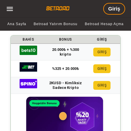
Giriş
Ana Sayfa
Betroad Yatırım Bonusu
Betroad Hesap Açma
BAHIS
BONUS
GIRIŞ
20.000₺ + %300
GİRİŞ
kripto
%325 + 20.000₺
GİRİŞ
2KUSD - Kimliksiz
GİRİŞ
Sadece Kripto