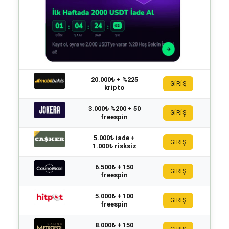
20.000₺ + %225
GİRİŞ
kripto
3.000₺ %200 + 50
GİRİŞ
freespin
5.000₺ iade +
GİRİŞ
1.000₺ risksiz
6.500₺ + 150
GİRİŞ
freespin
5.000₺ + 100
GİRİŞ
freespin
8.000₺ + 150