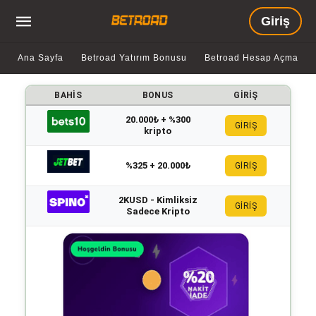
Giriş
Ana Sayfa
Betroad Yatırım Bonusu
Betroad Hesap Açma
BAHIS
BONUS
GIRIŞ
20.000₺ + %300
GİRİŞ
kripto
%325 + 20.000₺
GİRİŞ
2KUSD - Kimliksiz
GİRİŞ
Sadece Kripto