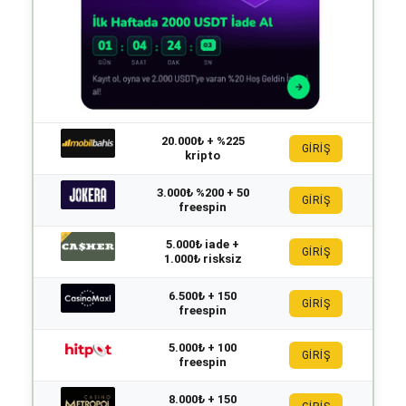
20.000₺ + %225
GİRİŞ
kripto
3.000₺ %200 + 50
GİRİŞ
freespin
5.000₺ iade +
GİRİŞ
1.000₺ risksiz
6.500₺ + 150
GİRİŞ
freespin
5.000₺ + 100
GİRİŞ
freespin
8.000₺ + 150