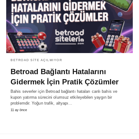
BETROAD SITE AÇILMIYOR
Betroad Bağlantı Hatalarını
Gidermek İçin Pratik Çözümler
Bahis severler için Betroad bağlantı hataları canlı bahis ve
kupon yatırma sürecini olumsuz etkileyebilen yaygın bir
problemdir. Yoğun trafik, altyapı…
11 ay önce