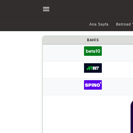
Ana Sayfa
Betroad 
BAHIS