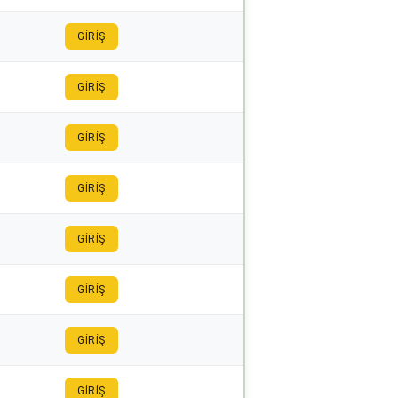
GİRİŞ
GİRİŞ
GİRİŞ
GİRİŞ
GİRİŞ
GİRİŞ
GİRİŞ
GİRİŞ