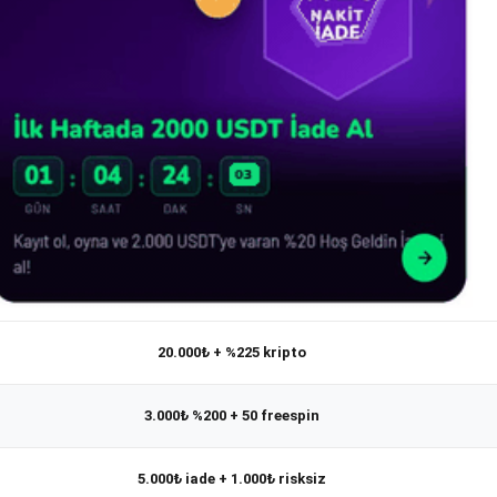
20.000₺ + %225 kripto
3.000₺ %200 + 50 freespin
5.000₺ iade + 1.000₺ risksiz