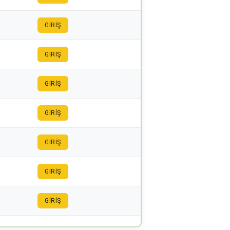
GİRİŞ
GİRİŞ
GİRİŞ
GİRİŞ
GİRİŞ
GİRİŞ
GİRİŞ