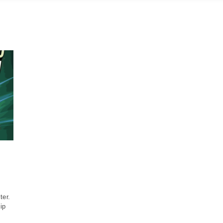
ter.
ip