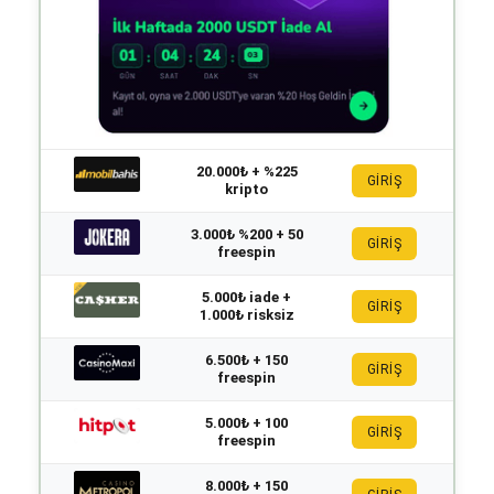
20.000₺ + %225
GİRİŞ
kripto
3.000₺ %200 + 50
GİRİŞ
freespin
5.000₺ iade +
GİRİŞ
1.000₺ risksiz
6.500₺ + 150
GİRİŞ
freespin
5.000₺ + 100
GİRİŞ
freespin
8.000₺ + 150