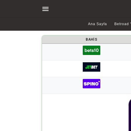
Ana Sayfa
Betroad 
BAHIS