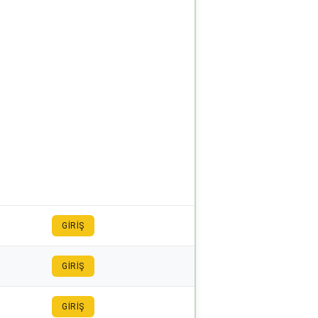
GİRİŞ
GİRİŞ
GİRİŞ