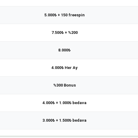
5.000₺ + 150 freespin
7.500₺ + %200
8.000₺
4.000₺ Her Ay
%300 Bonus
4.000₺ + 1.000₺ bedava
3.000₺ + 1.500₺ bedava