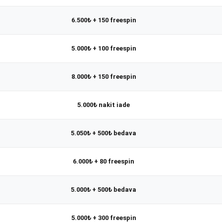
6.500₺ + 150 freespin
5.000₺ + 100 freespin
8.000₺ + 150 freespin
5.000₺ nakit iade
5.050₺ + 500₺ bedava
6.000₺ + 80 freespin
5.000₺ + 500₺ bedava
5.000₺ + 300 freespin