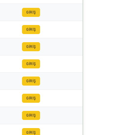
GİRİŞ
GİRİŞ
GİRİŞ
GİRİŞ
GİRİŞ
GİRİŞ
GİRİŞ
GİRİŞ