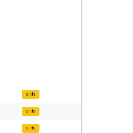
GİRİŞ
GİRİŞ
GİRİŞ