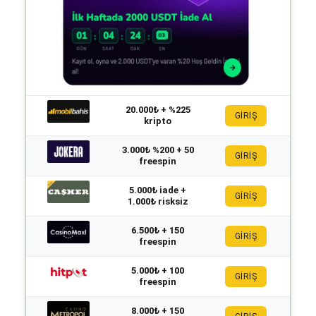
20.000₺ + %225
GİRİŞ
kripto
3.000₺ %200 + 50
GİRİŞ
freespin
5.000₺ iade +
GİRİŞ
1.000₺ risksiz
6.500₺ + 150
GİRİŞ
freespin
5.000₺ + 100
GİRİŞ
freespin
8.000₺ + 150