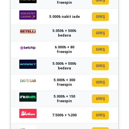
GİRİŞ
freespin
5.000₺ nakit iade
GİRİŞ
5.050₺ + 500₺
GİRİŞ
bedava
6.000₺ + 80
GİRİŞ
freespin
5.000₺ + 500₺
GİRİŞ
bedava
5.000₺ + 300
GİRİŞ
freespin
5.000₺ + 150
GİRİŞ
freespin
7.500₺ + %200
GİRİŞ