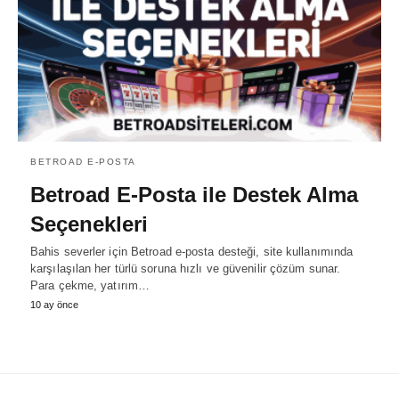
BETROAD E-POSTA
Betroad E-Posta ile Destek Alma
Seçenekleri
Bahis severler için Betroad e-posta desteği, site kullanımında
karşılaşılan her türlü soruna hızlı ve güvenilir çözüm sunar.
Para çekme, yatırım…
10 ay önce