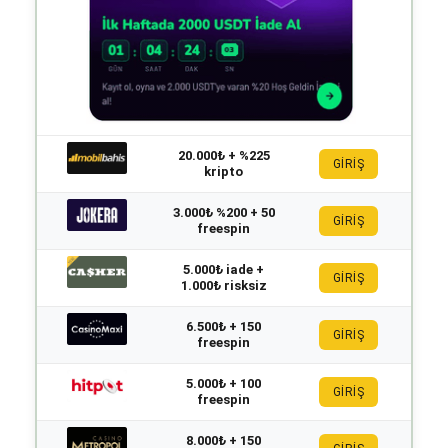
20.000₺ + %225
GİRİŞ
kripto
3.000₺ %200 + 50
GİRİŞ
freespin
5.000₺ iade +
GİRİŞ
1.000₺ risksiz
6.500₺ + 150
GİRİŞ
freespin
5.000₺ + 100
GİRİŞ
freespin
8.000₺ + 150