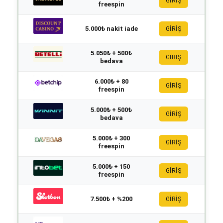
GİRİŞ
freespin
5.000₺ nakit iade
GİRİŞ
5.050₺ + 500₺
GİRİŞ
bedava
6.000₺ + 80
GİRİŞ
freespin
5.000₺ + 500₺
GİRİŞ
bedava
5.000₺ + 300
GİRİŞ
freespin
5.000₺ + 150
GİRİŞ
freespin
7.500₺ + %200
GİRİŞ