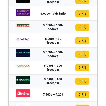
GİRİŞ
freespin
5.000₺ nakit iade
GİRİŞ
5.050₺ + 500₺
GİRİŞ
bedava
6.000₺ + 80
GİRİŞ
freespin
5.000₺ + 500₺
GİRİŞ
bedava
5.000₺ + 300
GİRİŞ
freespin
5.000₺ + 150
GİRİŞ
freespin
7.500₺ + %200
GİRİŞ