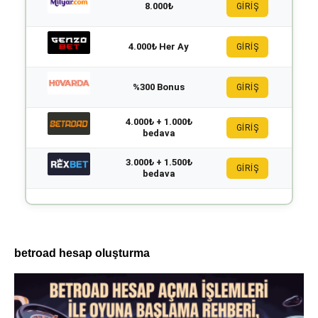
8.000₺
GİRİŞ
4.000₺ Her Ay
GİRİŞ
%300 Bonus
GİRİŞ
4.000₺ + 1.000₺
GİRİŞ
bedava
3.000₺ + 1.500₺
GİRİŞ
bedava
betroad hesap oluşturma