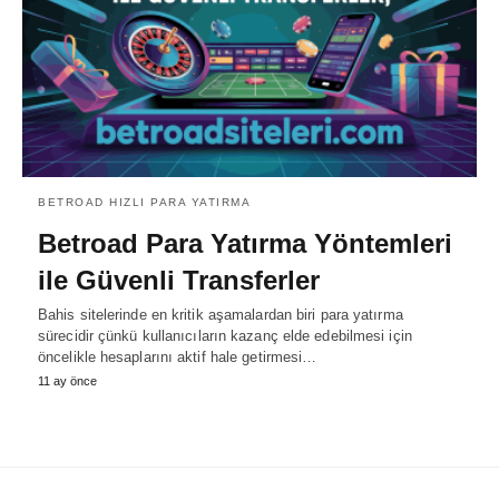
BETROAD HIZLI PARA YATIRMA
Betroad Para Yatırma Yöntemleri
ile Güvenli Transferler
Bahis sitelerinde en kritik aşamalardan biri para yatırma
sürecidir çünkü kullanıcıların kazanç elde edebilmesi için
öncelikle hesaplarını aktif hale getirmesi…
11 ay önce