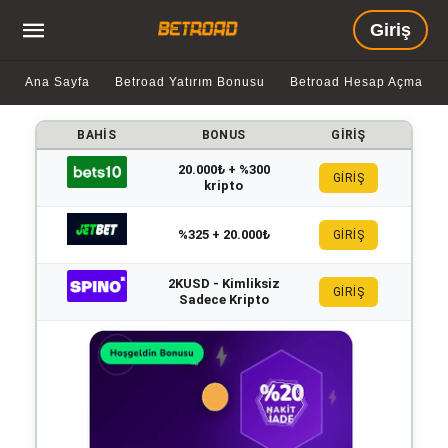
Giriş
Ana Sayfa
Betroad Yatırım Bonusu
Betroad Hesap Açma
BAHIS
BONUS
GIRIŞ
20.000₺ + %300
GİRİŞ
kripto
%325 + 20.000₺
GİRİŞ
2KUSD - Kimliksiz
GİRİŞ
Sadece Kripto