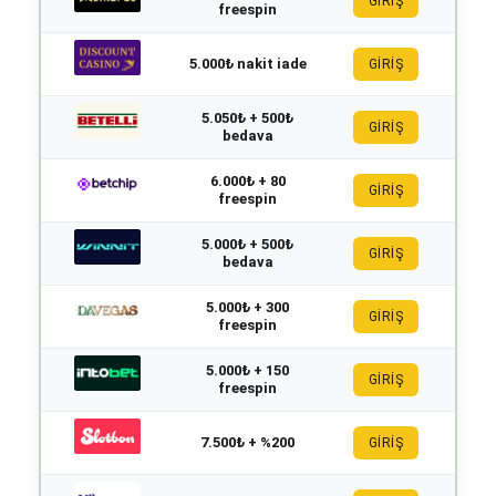
GİRİŞ
freespin
5.000₺ nakit iade
GİRİŞ
5.050₺ + 500₺
GİRİŞ
bedava
6.000₺ + 80
GİRİŞ
freespin
5.000₺ + 500₺
GİRİŞ
bedava
5.000₺ + 300
GİRİŞ
freespin
5.000₺ + 150
GİRİŞ
freespin
7.500₺ + %200
GİRİŞ