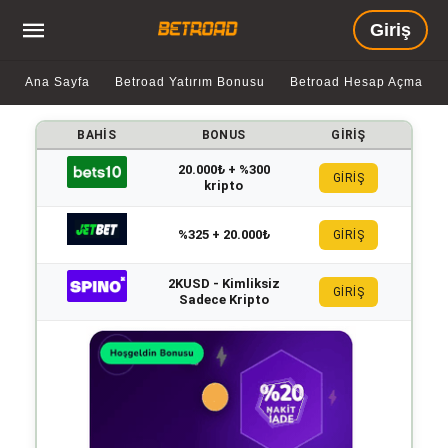
Giriş
Ana Sayfa
Betroad Yatırım Bonusu
Betroad Hesap Açma
BAHIS
BONUS
GIRIŞ
20.000₺ + %300
GİRİŞ
kripto
%325 + 20.000₺
GİRİŞ
2KUSD - Kimliksiz
GİRİŞ
Sadece Kripto