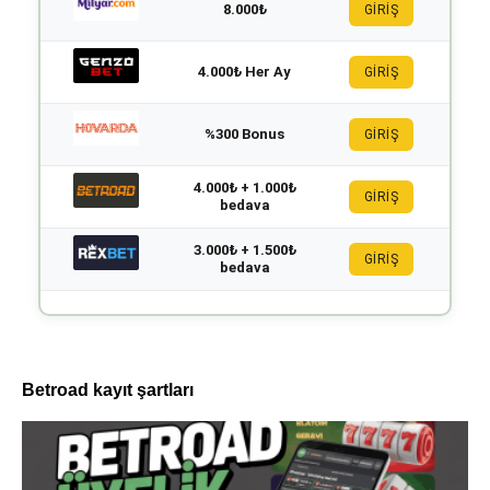
8.000₺
GİRİŞ
4.000₺ Her Ay
GİRİŞ
%300 Bonus
GİRİŞ
4.000₺ + 1.000₺
GİRİŞ
bedava
3.000₺ + 1.500₺
GİRİŞ
bedava
Betroad kayıt şartları