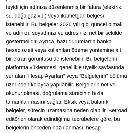
teyidi için adınıza düzenlenmiş bir fatura (elektrik,
su, doğalgaz vb.) veya ikametgah belgesi
istenebilir. Bu belgeler 2026 yılı gibi güncel olmalı
ve adınızı, soyadınızı ve adresinizi net bir şekilde
göstermelidir. Ayrıca, bazı durumlarda banka
hesap özeti veya kullanılan ödeme yöntemine ait
bir ekran görüntüsü de istenebilir. Bu belgelerin
platforma yüklenmesi, genellikle üyelik sayfasında
yer alan “Hesap Ayarları” veya “Belgelerim” bölümü
üzerinden kolayca yapılabilir. Belgelerin net ve
okunur olması, doğrulama sürecinin hızla
tamamlanmasını sağlar. Eksik veya bulanık
belgeler, sürecin uzamasına neden olabilir. Betroad
editörleri olarak edindiğimiz tecrübelere göre, bu
belgelerin önceden hazırlanması, hesap