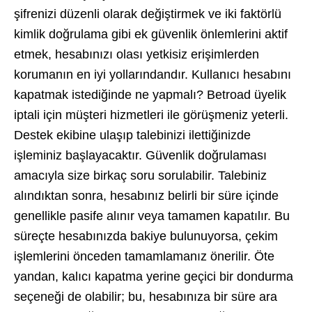
şifrenizi düzenli olarak değiştirmek ve iki faktörlü
kimlik doğrulama gibi ek güvenlik önlemlerini aktif
etmek, hesabınızı olası yetkisiz erişimlerden
korumanın en iyi yollarındandır. Kullanıcı hesabını
kapatmak istediğinde ne yapmalı? Betroad üyelik
iptali için müşteri hizmetleri ile görüşmeniz yeterli.
Destek ekibine ulaşıp talebinizi ilettiğinizde
işleminiz başlayacaktır. Güvenlik doğrulaması
amacıyla size birkaç soru sorulabilir. Talebiniz
alındıktan sonra, hesabınız belirli bir süre içinde
genellikle pasife alınır veya tamamen kapatılır. Bu
süreçte hesabınızda bakiye bulunuyorsa, çekim
işlemlerini önceden tamamlamanız önerilir. Öte
yandan, kalıcı kapatma yerine geçici bir dondurma
seçeneği de olabilir; bu, hesabınıza bir süre ara