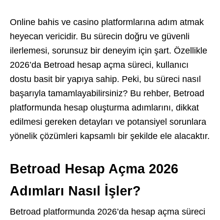
Online bahis ve casino platformlarına adım atmak
heyecan vericidir. Bu sürecin doğru ve güvenli
ilerlemesi, sorunsuz bir deneyim için şart. Özellikle
2026’da Betroad hesap açma süreci, kullanıcı
dostu basit bir yapıya sahip. Peki, bu süreci nasıl
başarıyla tamamlayabilirsiniz? Bu rehber, Betroad
platformunda hesap oluşturma adımlarını, dikkat
edilmesi gereken detayları ve potansiyel sorunlara
yönelik çözümleri kapsamlı bir şekilde ele alacaktır.
Betroad Hesap Açma 2026
Adımları Nasıl İşler?
Betroad platformunda 2026’da hesap açma süreci