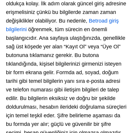
oldukça kolay. İlk adım olarak güncel giriş adresine
erişmelisiniz çünkü bu bilgilerde zaman zaman
değişiklikler olabiliyor. Bu nedenle,
Betroad giriş
bilgilerini
öğrenmek, tüm sürecin en önemli
başlangıcıdır. Ana sayfaya ulaştığınızda, genellikle
sağ üst köşede yer alan “Kayıt Ol” veya “Üye Ol”
butonuna tıklamanız gerekir. Bu butona
tıklandığında, kişisel bilgilerinizi girmenizi isteyen
bir form ekrana gelir. Formda ad, soyad, doğum
tarihi gibi temel bilgilerin yanı sıra e-posta adresi
ve telefon numarası gibi iletişim bilgileri de talep
edilir. Bu bilgilerin eksiksiz ve doğru bir şekilde
doldurulması, hesabın ilerideki doğrulama süreçleri
için temel teşkil eder. Şifre belirleme aşaması da
bu formda yer alır; güçlü ve güvenilir bir şifre
seçimi, hesap güvenliğiniz için olmazsa olmazdır.