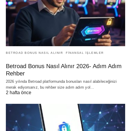
BETROAD BONUS NASIL ALINIR
FINANSAL İŞLEMLER
Betroad Bonus Nasıl Alınır 2026- Adım Adım
Rehber
2026 yılında Betroad platformunda bonusları nasıl alabileceğinizi
merak ediyorsanız, bu rehber size adım adım yol…
2 hafta önce