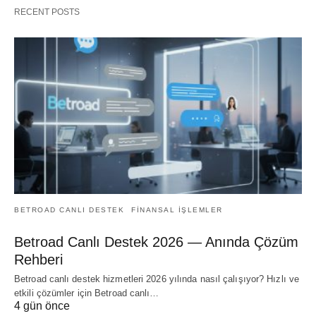
RECENT POSTS
BETROAD CANLI DESTEK
FINANSAL İŞLEMLER
Betroad Canlı Destek 2026 — Anında Çözüm
Rehberi
Betroad canlı destek hizmetleri 2026 yılında nasıl çalışıyor? Hızlı ve
etkili çözümler için Betroad canlı…
4 gün önce