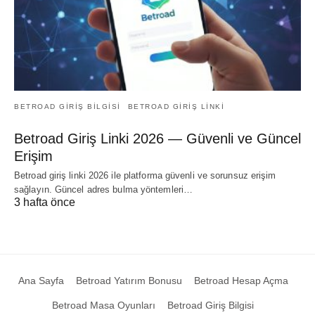
BETROAD GIRIŞ BILGISI
BETROAD GIRIŞ LINKI
Betroad Giriş Linki 2026 — Güvenli ve Güncel
Erişim
Betroad giriş linki 2026 ile platforma güvenli ve sorunsuz erişim
sağlayın. Güncel adres bulma yöntemleri…
3 hafta önce
Ana Sayfa
Betroad Yatırım Bonusu
Betroad Hesap Açma
Betroad Masa Oyunları
Betroad Giriş Bilgisi