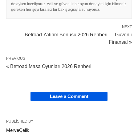
detaylıca inceliyoruz. Adil ve güvenilir bir oyun deneyimi için bilmeniz
gereken her şeyi tarafsız bir bakış açısıyla sunuyoruz.
NEXT
Betroad Yatırım Bonusu 2026 Rehberi — Güvenli
Finansal »
PREVIOUS
« Betroad Masa Oyunları 2026 Rehberi
Leave a Comment
PUBLISHED BY
MerveÇelik