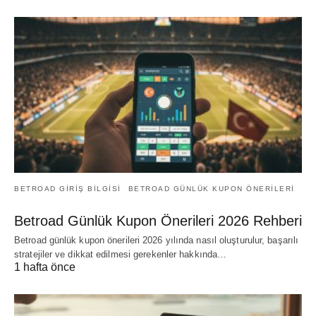
BETROAD GIRIŞ BILGISI
BETROAD GÜNLÜK KUPON ÖNERILERI
Betroad Günlük Kupon Önerileri 2026 Rehberi
Betroad günlük kupon önerileri 2026 yılında nasıl oluşturulur, başarılı
stratejiler ve dikkat edilmesi gerekenler hakkında…
1 hafta önce