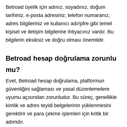
Betroad üyelik için adınız, soyadınız, doğum
tarihiniz, e-posta adresiniz, telefon numaranız,
adres bilgileriniz ve kullanıcı adı/şifre gibi temel
kişisel ve iletişim bilgilerine ihtiyacınız vardır. Bu
bilgilerin eksiksiz ve doğru olması önemlidir.
Betroad hesap doğrulama zorunlu
mu?
Evet, Betroad hesap doğrulama, platformun
güvenliğini sağlaması ve yasal düzenlemelere
uyumu açısından zorunludur. Bu süreç, genellikle
kimlik ve adres teyidi belgelerinin yüklenmesini
gerektirir ve para çekme işlemleri için kritik bir
adımdır.