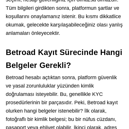
Tüm bilgileri girdikten sonra, platformun şartlar ve
koşullarını onaylamanız istenir. Bu kısmı dikkatlice
okumak, gelecekte karşılaşabileceğiniz olası yanlış
anlamaları önleyecektir.
Betroad Kayıt Sürecinde Hangi
Belgeler Gerekli?
Betroad hesabı açtıktan sonra, platform güvenlik
ve yasal zorunluluklar yüzünden kimlik
doğrulaması isteyebilir. Bu, genellikle KYC
prosedürlerinin bir parçasıdır. Peki, Betroad kayıt
olurken hangi belgeler istenebilir? İlk olarak,
fotoğraflı bir kimlik belgesi; bu bir nüfus cüzdanı,
pasaport veya ehliyet olabilir. İkinci olarak, adres