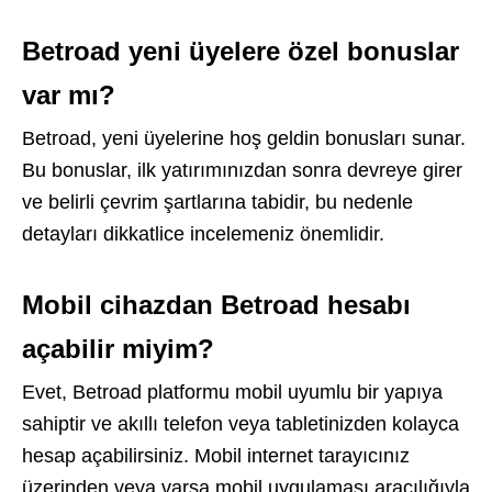
Betroad yeni üyelere özel bonuslar
var mı?
Betroad, yeni üyelerine hoş geldin bonusları sunar.
Bu bonuslar, ilk yatırımınızdan sonra devreye girer
ve belirli çevrim şartlarına tabidir, bu nedenle
detayları dikkatlice incelemeniz önemlidir.
Mobil cihazdan Betroad hesabı
açabilir miyim?
Evet, Betroad platformu mobil uyumlu bir yapıya
sahiptir ve akıllı telefon veya tabletinizden kolayca
hesap açabilirsiniz. Mobil internet tarayıcınız
üzerinden veya varsa mobil uygulaması aracılığıyla