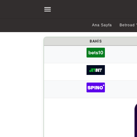
Ana Sayfa
Betroad 
BAHIS