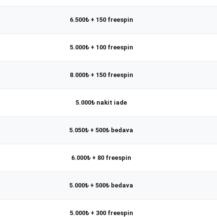
6.500₺ + 150 freespin
5.000₺ + 100 freespin
8.000₺ + 150 freespin
5.000₺ nakit iade
5.050₺ + 500₺ bedava
6.000₺ + 80 freespin
5.000₺ + 500₺ bedava
5.000₺ + 300 freespin