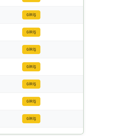
GİRİŞ
GİRİŞ
GİRİŞ
GİRİŞ
GİRİŞ
GİRİŞ
GİRİŞ