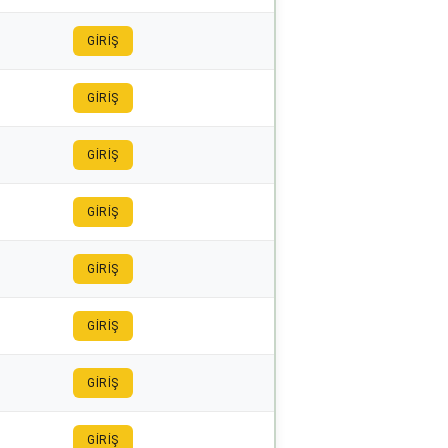
GİRİŞ
GİRİŞ
GİRİŞ
GİRİŞ
GİRİŞ
GİRİŞ
GİRİŞ
GİRİŞ