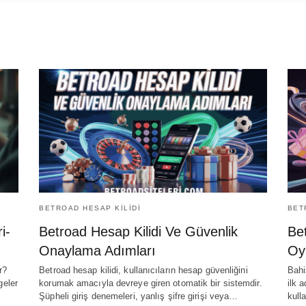
A
BETROAD HESAP KILIDI
BET
i-
Betroad Hesap Kilidi Ve Güvenlik
Be
Onaylama Adımları
Oy
r?
Betroad hesap kilidi, kullanıcıların hesap güvenliğini
Bahi
geler
korumak amacıyla devreye giren otomatik bir sistemdir.
ilk 
Şüpheli giriş denemeleri, yanlış şifre girişi veya…
kull