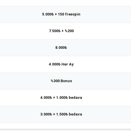
5.000₺ + 150 freespin
7.500₺ + %200
8.000₺
4.000₺ Her Ay
%300 Bonus
4.000₺ + 1.000₺ bedava
3.000₺ + 1.500₺ bedava