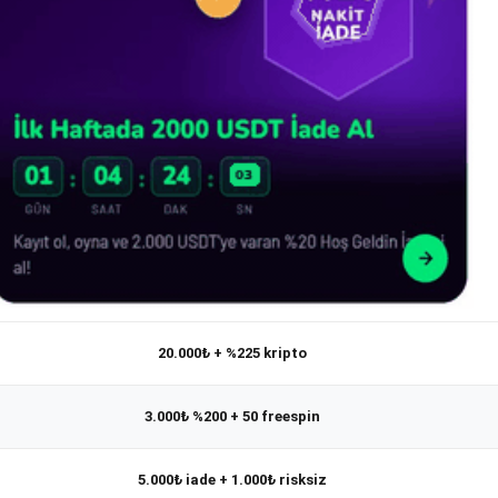
20.000₺ + %225 kripto
3.000₺ %200 + 50 freespin
5.000₺ iade + 1.000₺ risksiz