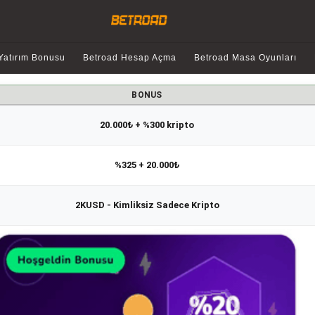
Yatırım Bonusu
Betroad Hesap Açma
Betroad Masa Oyunları
BONUS
20.000₺ + %300 kripto
%325 + 20.000₺
2KUSD - Kimliksiz Sadece Kripto