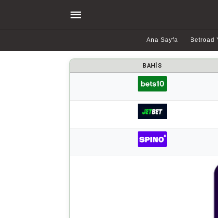
Ana Sayfa
Betroad 
BAHIS