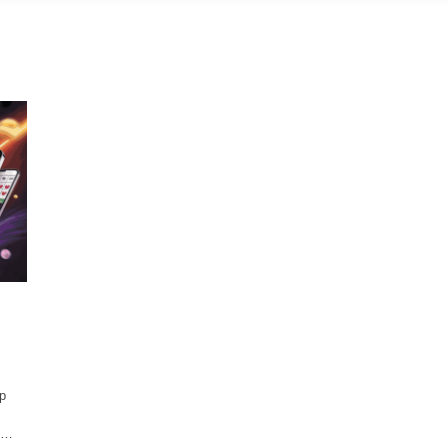
ap
ik…