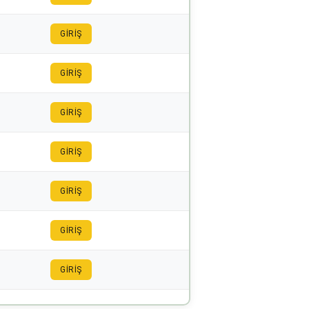
GİRİŞ
GİRİŞ
GİRİŞ
GİRİŞ
GİRİŞ
GİRİŞ
GİRİŞ