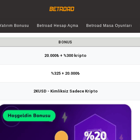
Yatırım Bonusu
Betroad Hesap Açma
Betroad Masa Oyunları
BONUS
20.000₺ + %300 kripto
%325 + 20.000₺
2KUSD - Kimliksiz Sadece Kripto