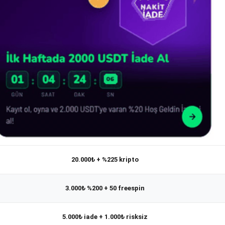
20.000₺ + %225 kripto
3.000₺ %200 + 50 freespin
5.000₺ iade + 1.000₺ risksiz