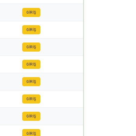
GİRİŞ
GİRİŞ
GİRİŞ
GİRİŞ
GİRİŞ
GİRİŞ
GİRİŞ
GİRİŞ