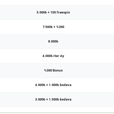
5.000₺ + 150 freespin
7.500₺ + %200
8.000₺
4.000₺ Her Ay
%300 Bonus
4.000₺ + 1.000₺ bedava
3.000₺ + 1.500₺ bedava