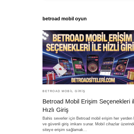
betroad mobil oyun
BETROAD MOBIL GIRIŞ
Betroad Mobil Erişim Seçenekleri i
Hızlı Giriş
Bahis severler için Betroad mobil erişim her yerden 
ve güvenli giriş imkanı sunar. Mobil cihazlar üzerin
siteye erişim sağlamak…