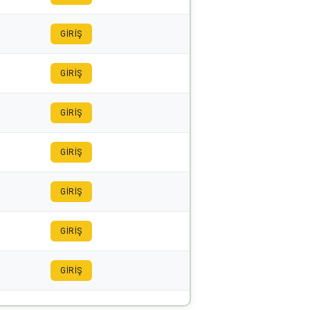
GİRİŞ
GİRİŞ
GİRİŞ
GİRİŞ
GİRİŞ
GİRİŞ
GİRİŞ