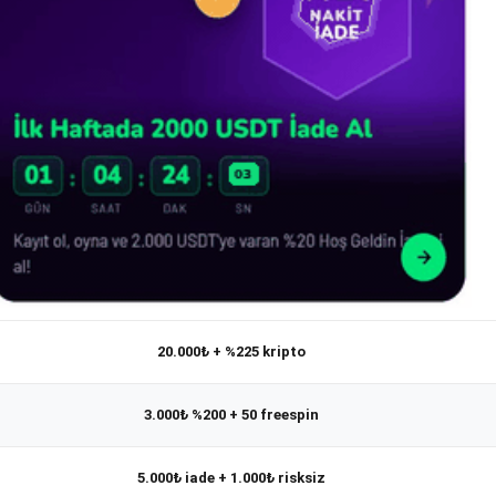
20.000₺ + %225 kripto
3.000₺ %200 + 50 freespin
5.000₺ iade + 1.000₺ risksiz