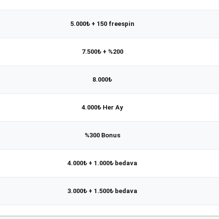
5.000₺ + 150 freespin
7.500₺ + %200
8.000₺
4.000₺ Her Ay
%300 Bonus
4.000₺ + 1.000₺ bedava
3.000₺ + 1.500₺ bedava