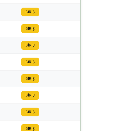
GİRİŞ
GİRİŞ
GİRİŞ
GİRİŞ
GİRİŞ
GİRİŞ
GİRİŞ
GİRİŞ