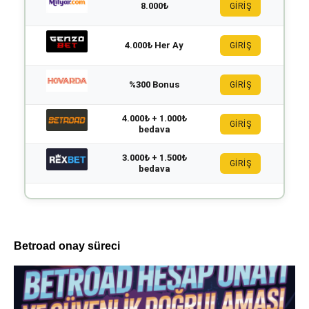
8.000₺
GİRİŞ
4.000₺ Her Ay
GİRİŞ
%300 Bonus
GİRİŞ
4.000₺ + 1.000₺
GİRİŞ
bedava
3.000₺ + 1.500₺
GİRİŞ
bedava
Betroad onay süreci