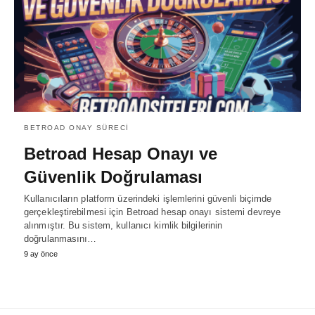
BETROAD ONAY SÜRECI
Betroad Hesap Onayı ve
Güvenlik Doğrulaması
Kullanıcıların platform üzerindeki işlemlerini güvenli biçimde
gerçekleştirebilmesi için Betroad hesap onayı sistemi devreye
alınmıştır. Bu sistem, kullanıcı kimlik bilgilerinin
doğrulanmasını…
9 ay önce