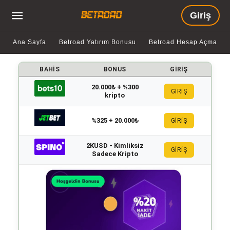
Giriş
Ana Sayfa
Betroad Yatırım Bonusu
Betroad Hesap Açma
BAHIS
BONUS
GIRIŞ
20.000₺ + %300
GİRİŞ
kripto
%325 + 20.000₺
GİRİŞ
2KUSD - Kimliksiz
GİRİŞ
Sadece Kripto