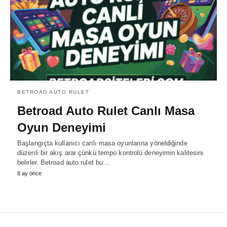
BETROAD AUTO RULET
Betroad Auto Rulet Canlı Masa
Oyun Deneyimi
Başlangıçta kullanıcı canlı masa oyunlarına yöneldiğinde
düzenli bir akış arar çünkü tempo kontrolü deneyimin kalitesini
belirler. Betroad auto rulet bu…
8 ay önce