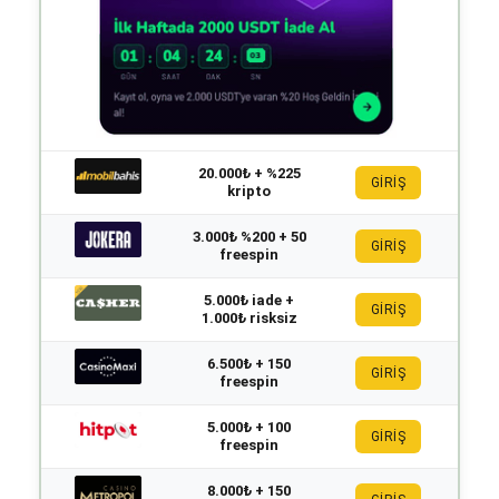
20.000₺ + %225
GİRİŞ
kripto
3.000₺ %200 + 50
GİRİŞ
freespin
5.000₺ iade +
GİRİŞ
1.000₺ risksiz
6.500₺ + 150
GİRİŞ
freespin
5.000₺ + 100
GİRİŞ
freespin
8.000₺ + 150