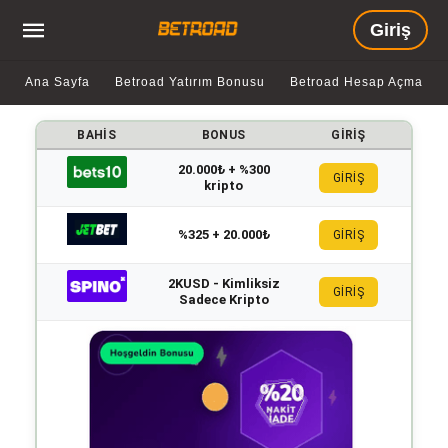
Giriş
Ana Sayfa
Betroad Yatırım Bonusu
Betroad Hesap Açma
BAHIS
BONUS
GIRIŞ
20.000₺ + %300
GİRİŞ
kripto
%325 + 20.000₺
GİRİŞ
2KUSD - Kimliksiz
GİRİŞ
Sadece Kripto