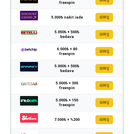
GİRİŞ
freespin
5.000₺ nakit iade
GİRİŞ
5.050₺ + 500₺
GİRİŞ
bedava
6.000₺ + 80
GİRİŞ
freespin
5.000₺ + 500₺
GİRİŞ
bedava
5.000₺ + 300
GİRİŞ
freespin
5.000₺ + 150
GİRİŞ
freespin
7.500₺ + %200
GİRİŞ