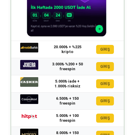
20.000₺ + %225
GİRİŞ
kripto
3.000₺ %200 + 50
GİRİŞ
freespin
5.000₺ iade +
GİRİŞ
1.000₺ risksiz
6.500₺ + 150
GİRİŞ
freespin
5.000₺ + 100
GİRİŞ
freespin
8.000₺ + 150