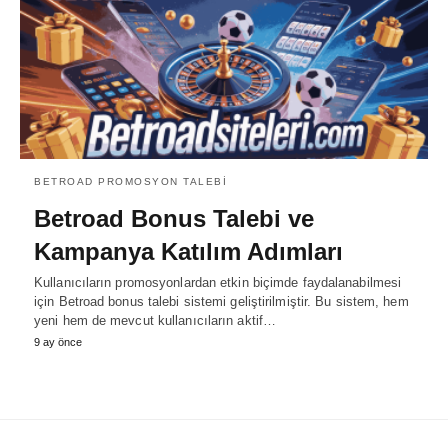
BETROAD PROMOSYON TALEBI
Betroad Bonus Talebi ve
Kampanya Katılım Adımları
Kullanıcıların promosyonlardan etkin biçimde faydalanabilmesi
için Betroad bonus talebi sistemi geliştirilmiştir. Bu sistem, hem
yeni hem de mevcut kullanıcıların aktif…
9 ay önce