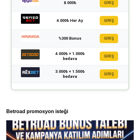
8.000₺
GİRİŞ
4.000₺ Her Ay
GİRİŞ
%300 Bonus
GİRİŞ
4.000₺ + 1.000₺
GİRİŞ
bedava
3.000₺ + 1.500₺
GİRİŞ
bedava
Betroad promosyon isteği