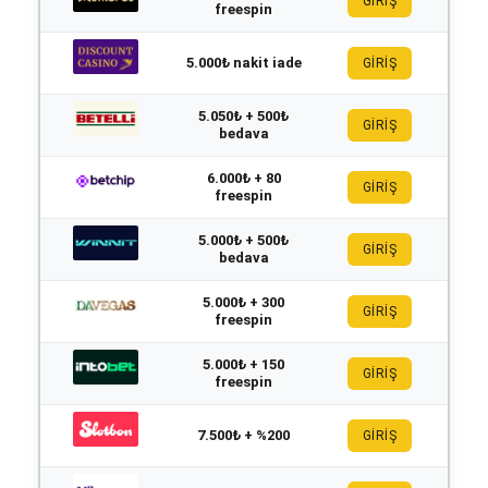
GİRİŞ
freespin
5.000₺ nakit iade
GİRİŞ
5.050₺ + 500₺
GİRİŞ
bedava
6.000₺ + 80
GİRİŞ
freespin
5.000₺ + 500₺
GİRİŞ
bedava
5.000₺ + 300
GİRİŞ
freespin
5.000₺ + 150
GİRİŞ
freespin
7.500₺ + %200
GİRİŞ