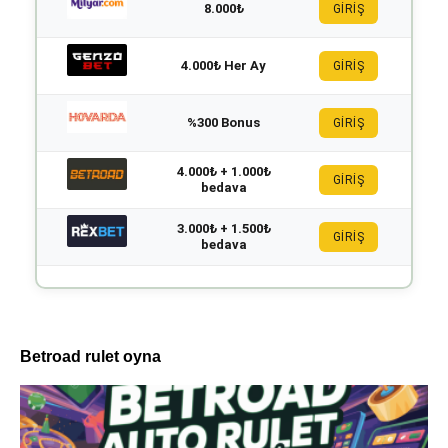
8.000₺
GİRİŞ
4.000₺ Her Ay
GİRİŞ
%300 Bonus
GİRİŞ
4.000₺ + 1.000₺
GİRİŞ
bedava
3.000₺ + 1.500₺
GİRİŞ
bedava
Betroad rulet oyna