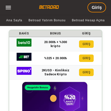
Giriş
Ana Sayfa
Betroad Yatırım Bonusu
Betroad Hesap Açma
BAHIS
BONUS
GIRIŞ
20.000₺ + %300
GİRİŞ
kripto
%325 + 20.000₺
GİRİŞ
2KUSD - Kimliksiz
GİRİŞ
Sadece Kripto