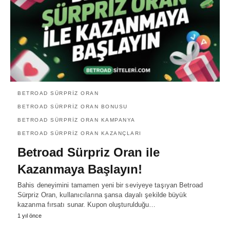
BETROAD SÜRPRIZ ORAN
BETROAD SÜRPRIZ ORAN BONUSU
BETROAD SÜRPRIZ ORAN KAMPANYA
BETROAD SÜRPRIZ ORAN KAZANÇLARI
Betroad Sürpriz Oran ile
Kazanmaya Başlayın!
Bahis deneyimini tamamen yeni bir seviyeye taşıyan Betroad
Sürpriz Oran, kullanıcılarına şansa dayalı şekilde büyük
kazanma fırsatı sunar. Kupon oluşturulduğu…
1 yıl önce