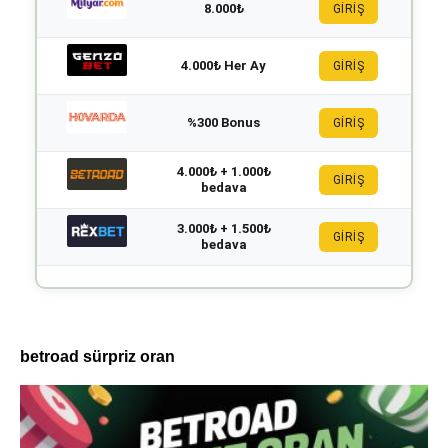
8.000₺
GİRİŞ
4.000₺ Her Ay
GİRİŞ
%300 Bonus
GİRİŞ
4.000₺ + 1.000₺
GİRİŞ
bedava
3.000₺ + 1.500₺
GİRİŞ
bedava
betroad sürpriz oran