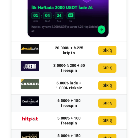
20.000₺ + %225
GİRİŞ
kripto
3.000₺ %200 + 50
GİRİŞ
freespin
5.000₺ iade +
GİRİŞ
1.000₺ risksiz
6.500₺ + 150
GİRİŞ
freespin
5.000₺ + 100
GİRİŞ
freespin
8.000₺ + 150