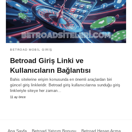
BETROAD MOBIL GIRIŞ
Betroad Giriş Linki ve
Kullanıcıların Bağlantısı
Bahis sitelerine erişim konusunda en önemli araçlardan biri
güncel giriş linkleridir. Betroad giriş kullanıcılarına sunduğu giriş
linkleriyle siteye her zaman…
11 ay önce
Ana Sayfa
Betroad Yatırım Bonusu
Betroad Hesap Açma