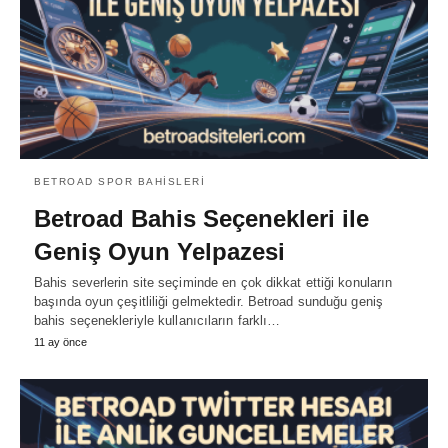
BETROAD SPOR BAHISLERI
Betroad Bahis Seçenekleri ile
Geniş Oyun Yelpazesi
Bahis severlerin site seçiminde en çok dikkat ettiği konuların
başında oyun çeşitliliği gelmektedir. Betroad sunduğu geniş
bahis seçenekleriyle kullanıcıların farklı…
11 ay önce