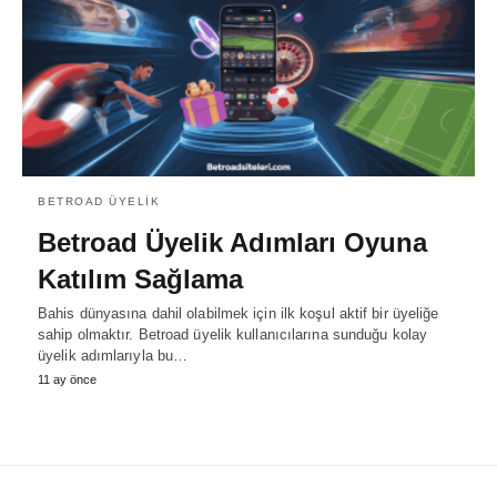
BETROAD ÜYELIK
Betroad Üyelik Adımları Oyuna
Katılım Sağlama
Bahis dünyasına dahil olabilmek için ilk koşul aktif bir üyeliğe
sahip olmaktır. Betroad üyelik kullanıcılarına sunduğu kolay
üyelik adımlarıyla bu…
11 ay önce