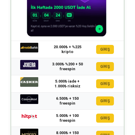
20.000₺ + %225
GİRİŞ
kripto
3.000₺ %200 + 50
GİRİŞ
freespin
5.000₺ iade +
GİRİŞ
1.000₺ risksiz
6.500₺ + 150
GİRİŞ
freespin
5.000₺ + 100
GİRİŞ
freespin
8.000₺ + 150