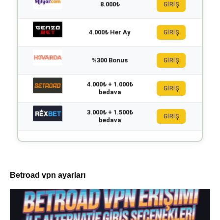
8.000₺
GİRİŞ
4.000₺ Her Ay
GİRİŞ
%300 Bonus
GİRİŞ
4.000₺ + 1.000₺
GİRİŞ
bedava
3.000₺ + 1.500₺
GİRİŞ
bedava
Betroad vpn ayarları